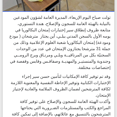
تولت صباح اليوم الإربعاء، المديرة العامة لشؤون المودعين
بالنيابة بالهيئة العامة للسجون والإصلاح، هندة التستوري،
متابعة ظروف إنطلاق سير إختبارات إمتحان البكالوريا في
يومه الأول بالسجن المدني ببلـي، أين يجتاز مترشحان ( مودع
ومودعة) إمتحان البكالوريا شعبة العلوم الإعلامية وذلك من
جملة 31 مترشحا يجتازون الإمتحان في عدد من الوحدات
السجنيّة بكل من المرناقيــة وبلـي ومرنـاق وبرج الرومــي
وجندوبة والمنستيـر والمهديـة وصفاقـس وقابس وقفصة في
إختصاصات مختلفة.
وقد تم توفير كافة الإمكانيات لتأمين حسن سير إجراء
الإختبارات الكتابية وتوفير الإحاطة النفسية والمعنوية اللازمة
لكافة المترشحين لضمان الظروف الملائمة والعادية لإجتياز
الإمتحان.
وأكدت الهيئة العامة للسجون والإصلاح على توفير كافة
المراجع والكتب والمستلزمات الضـرورية التي يحتاجها
المترشحون بالتنسيق مع عائلاتهم، بالإضافة إلى تمكين كافة