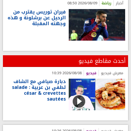
أخبار
رياضة
2026/08/09 08:50
فيران توريس يقترب من
الرحيل عن برشلونة و هذه
وجهته المقبلة
أحدث مقاطع فيديو
معرض فيديو
فيديو
2026/08/08 10:39
دبارة صيافي مع الشاف
لطفي بن عربية : salade
césar & crevettes
sautées
معرض فيديو
فيديو
2026/08/08 10:36