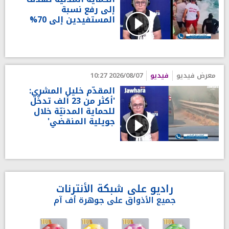
إلى رفع نسبة
المستفيدين إلى 70%
معرض فيديو
فيديو
2026/08/07 10:27
المقدّم خليل المشري:
'أكثر من 23 ألف تدخّل
للحماية المدنيّة خلال
جويلية المنقضي'
راديو على شبكة الأنترنات
جميع الأذواق على جوهرة أف آم