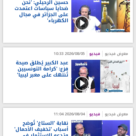
حسين الرحيلي: 'نحن
ضحايا سياسات اعتمدت
على الجزائر في مجال
الكهرباء'
معرض فيديو
فيديو
2026/08/05 10:33
عبد الكبير يُطلق صيحة
فزع: 'كرامة التونسيين
تُنتهك على معبر ليبيا'
معرض فيديو
فيديو
2026/08/04 11:04
نقابة 'الستاغ' تُوضح
أسباب 'تخفيف الأحمال'
وتدعو للاستثمار في