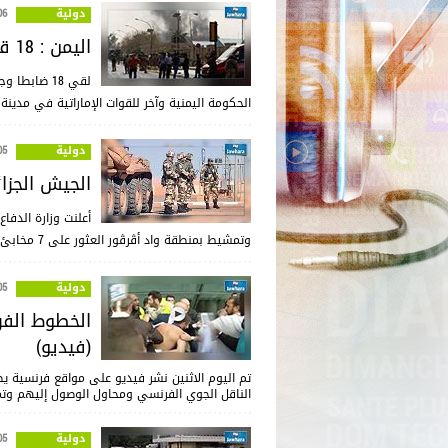
دولية
:49
اليمن : 18 قتيلا في هجوم صاروخي استهدف مقر الحكومة
لقي 18 ضاب
الحكومة اليمنية وآخر للقوات الإماراتية في مدينة
دولية
:48
الجيش الجزائر
أعلنت وزارة الدفاع
وتمشيط بمنطقة واد أڤرڤور العثور على 7 مخابئ لعناصر إرهابية.
دولية
:50
الخطوط الفر
(فيديو)
تم اليوم الاثنين نشر فيديو على مواقع فرنسية 
الناقل الجوي الفرنسي ومحاول الوصول إليهم وتم
دولية
:06