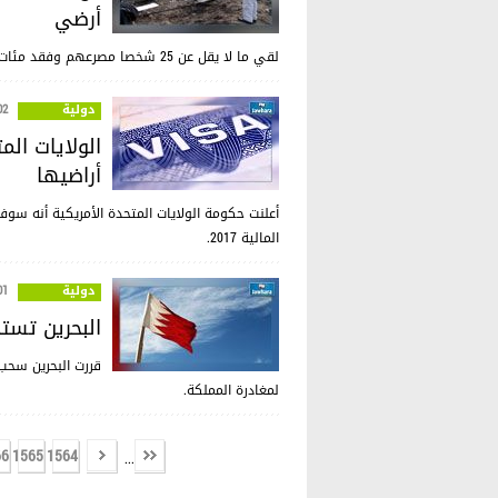
أرضي
لقي ما لا يقل عن 25 شخصا مصرعهم وفقد مئات آخرين جراء انهيار أرضي وقع الخميس في بلدة في غواتيمالا.
دولية
:43
أراضيها
المالية 2017.
دولية
:31
البحرين تست
لمغادرة المملكة.
66
1565
1564
...