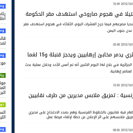
2015/10/06 10
وطن
رئا
أطل
طا وجنديا مصرعهم فيما جرح العشرات اليوم، الثلاثاء في هجوم استهدف مقر
 عدن جنوب اليمن.
وطن
قائم
لمدر
2015/10/05 20
ي يدمر مخابئ إرهابيين ويحجز قنبلة و15 لغما
وطن
موعد
 الجزائرية في بلاغ لها اليوم الاثنين أنه تم أمس الأحد وخلال عملية بحث
ريا
2015/10/05 15
الم
البر
نسية : تمزيق ملابس مديرين من طرف نقابيين
دول
الس
يظهر فيه نقابيون بالخطوط الفرنسية وهم بصدد الاحتجاج على مديري
الل
زيق ملابسهم على اثر الإعلان عن خطة لإلغاء فرصة عمل.
وطن
2015/10/05 08