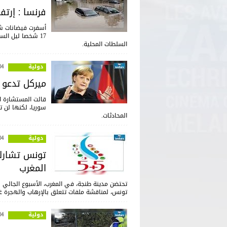
فرنسا : إرتفاع
أسفرت فيضانات ش
السلطات المحلية.
دولية
:53
ميركل تدعو 
قالت المستشارة ال
سوريا، لكنها لن 
المحادثات.
دولية
:22
تونس تشارك 
المغرب
تونس، لمناقشة ملفات تتعلق بالإرهاب والهجرة غي
دولية
:24