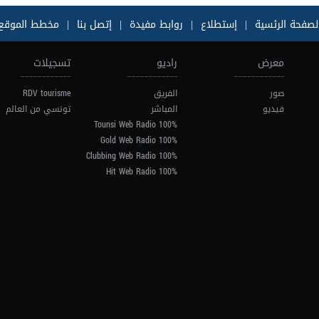
لصفحة الرئسية
|
إستطلاع
|
روابط مفيدة
|
إتصل بنا
|
مخطط الموقع
معرض
راديو
تسجيلات
صور
الفريق
RDV tourisme
فيديو
المباشر
تونسي من العالم
100% Tounsi Web Radio
100% Gold Web Radio
100% Clubbing Web Radio
100% Hit Web Radio