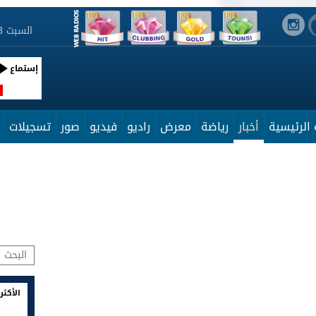
السبت 8 أوت 2026 15:05:18
إستماع
R
الرئيسية
أخبار
رياضة
معرض
راديو
فيديو
صور
تسجيلات
الأكثر