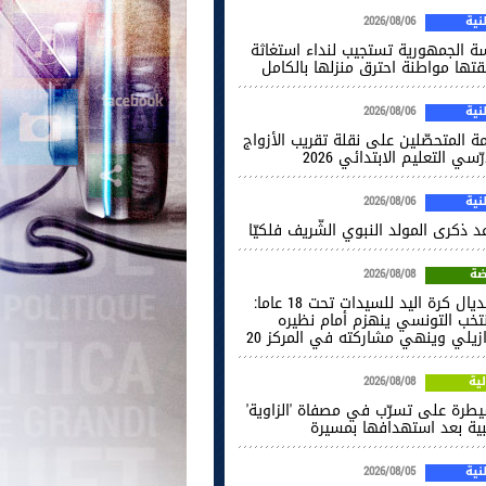
ية
2026/08/06
سة الجمهورية تستجيب لنداء استغاثة
قتها مواطنة احترق منزلها بالكامل
ية
2026/08/06
ة المتحصّلين على نقلة تقريب الأزواج
ّسي التعليم الابتدائي 2026
ية
2026/08/06
 ذكرى المولد النبوي الشّريف فلكيّا
ضة
2026/08/08
مونديال كرة اليد للسيدات تحت 18 عاما:
نتخب التونسي ينهزم أمام نظيره
ازيلي وينهي مشاركته في المركز 20
ية
2026/08/08
يطرة على تسرّب في مصفاة 'الزاوية'
يبية بعد استهدافها بمسيرة
ية
2026/08/05