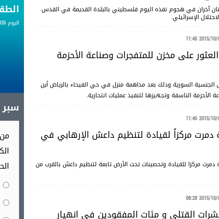
الط
ثنان آخران في هجوم نفذه اليوم فلسطيني بالبلدة القديمة في القدس
حتلال الإسرائيلي.
اليوم 08.08.2026
2015/10/03 11
العثور على مخزن للمتفجرات وصناعة الأحزمة
لجنسية السورية وذلك بعد مداهمة منزل في حي الفيحاء بالرياض أين
ة الأحزمة الناسفة وتجهيزها لتنفيذ عمليات انتحارية.
سبر آ
2015/10/03 11
 دمرت مركزاً لقيادة لتنظيم داعش الإرهابي في
من 
الك
الح
ة دمرت مركزا للقيادة وتحصينات تحت الأرض تابعة لتنظيم داعش بالقرب من
2015/10/03 08
 عشرات القتلى و مئات المفقودين في انهيار