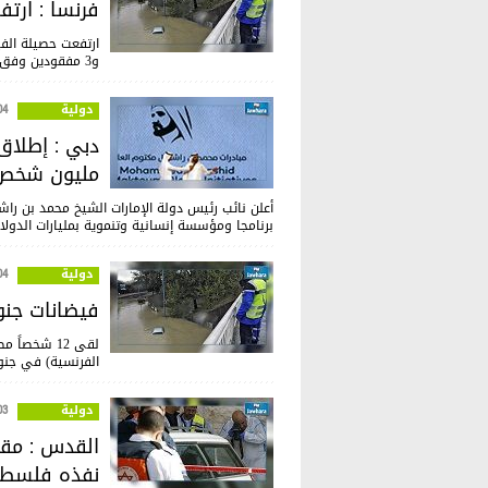
فرنسا : ارتف
و3 مفقودين وفق ما أعلنت عنه السلطات المحلية.
دولية
:12
مليون شخص
برنامجا ومؤسسة إنسانية وتنموية بمليارات الدولارات تهدف إلى تحسين حيا
دولية
:54
فيضانات جنوبي
لقى 12 شخص
الفرنسية) في جنوب
دولية
:21
القدس : مقت
نفذه فلسط