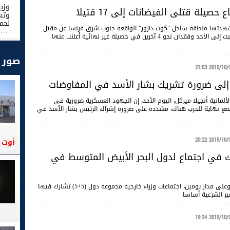
وزير
 حصيلة قتلى الفيضانات إلى 17 قتيلا
وتس
لحم
هدتها منطقة ساحل "كوت دازور" الواقعة جنوب شرق فرنسا عن مقتل
17 شخصا ليل السبت إلى الأحد وفقدان نحو 4 آخرين في حصيلة غير نهائية أعلنت عنها
صور
2015/10/04 21
إلى ضرورة تشريك بشار الأسد في المفاوضات
ألمانية أنجيلا ميركل، اليوم الأحد، إن الجهود العسكرية ضرورية في
تضع نهاية للحرب هناك، مشددة على ضرورة إشراك الرئيس بشار الأسد في
2015/10/04 20
أوت 2026
في اجتماع لدول البحر الأبيض المتوسط في
تحتضن مدينة طنجة، في المغرب، الأسبوع الجالي وعلى مدار يومين، اجتماعات وزراء خارجية مجموعة دول (5+5) تشارك فيها
ر الشرعية أساسا.
2015/10/04 19