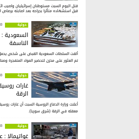
قتل اليوم السبت مستوطنان إسرائيليان واصيب ا
قبل استشهاده متأثرا بجراحه بعد اصابته برصاص الا
دولية
:45
السعودية : 
الناسفة
ألقت السلطات السعودية القبض على شخص يحمل ا
تم العثور على مخزن لتحضير المواد المتفجرة وصناع
دولية
:40
غارات روسية
الرقة
أعلنت وزارة الدفاع الروسية السبت أن غارات روسي
معقله في الرقة (شرق سوريا).
دولية
:28
غواتيمالا :