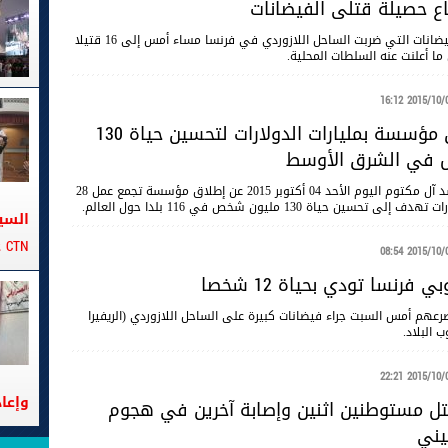
اع حصيلة قتلى الفيضانات
ارتفعت حصيلة الفيضانات التي ضربت الساحل اللازوردي في فرنسا مساء أمس إلى 16 قتيلا
2015/10/04 16
دبي : إطلاق مؤسسة بمليارات الدولارات لتحسين حياة 130
 في الشرق الأوسط
أعلن نائب رئيس دولة الإمارات الشيخ محمد بن راشد آل مكتوم اليوم الأحد 04 أكتوبر 2015 عن إطلاق مؤسسة تجمع عمل 28
ة 130 مليون شخص في 116 بلدا حول العالم.
السي
CTN على متن الباخرة تانيت
2015/10/04 08
 فرنسا تودي بحياة 12 شخصا
اً مصرعهم أمس السبت جراء فيضانات كبيرة على الساحل اللازوردي (الريفيرا
 البلاد.
2015/10/03 22
وإعا
ل مستوطنين اثنين وإصابة آخرين في هجوم
يني