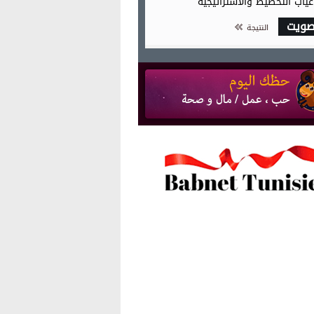
غياب التخطيط والاستراتيجية
صويت
النتيجة