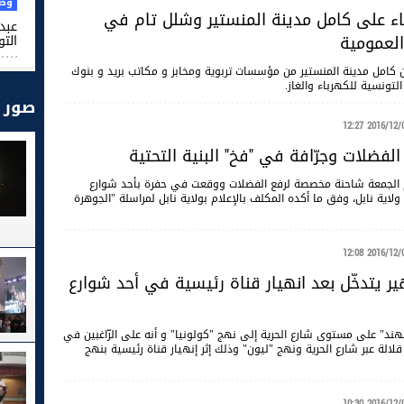
وطن
ء على كامل مدينة المنستير وشلل تام في
عبد 
لعمومية
التو
عن كامل مدينة المنستير من مؤسسات تربوية ومخابز و مكاتب بريد و بنوك
لتونسية للكهرباء والغاز.
صور
2016/12/09 12
لفضلات وجرّافة في "فخ" البنية التحتية
م الجمعة شاحنة مخصصة لرفع الفضلات ووقعت في حفرة بأحد شوارع
لاية نابل، وفق ما أكده المكلف بالإعلام بولاية نابل لمراسلة "الجوهرة
2016/12/09 12
ر يتدخّل بعد انهيار قناة رئيسية في أحد شوارع
الهند" على مستوى شارع الحرية إلى نهج "كولونيا" و أنه على الرّاغبين في
لالة عبر شارع الحرية ونهج "ليون" وذلك إثر إنهيار قناة رئيسية بنهج
2016/12/09 10