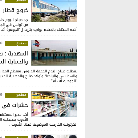
خروج قطار ل
جد صباح اليوم حاد
من تونس في اتجا
أكده المكلف بالإعلام بولاية بنزرت ل"الجوهرة أف أ
مجتمع
:33
المهدية : ت
والحماية الم
تعطلت صباح اليوم الجمعة الدروس بمعظم المدارس
والسواسي والبرادعة وأولاد صالح والمهدية المدي
"الجوهرة أف أم".
مجتمع
:06
حشرات في ص
أكد مدير المستشف
الأدوية بصيدلية 
الكرتونية الخارجية الموضوعة فيها الأدوية .