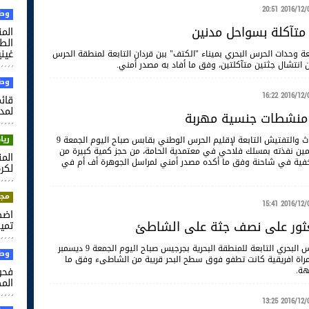
2016/12/09 20
وطن
متآكلة بسواحل مدنين
الم
غيني
ة وحدات الحرس البحري بميناء "الكتف" ببن قردان التابعة لمنطقة الحرس
 انتشال جثتين متآكلتين، وفق ما أفاد به مصدر أمني.
وطن
2016/12/09 16
قائم
لمدر
 منشطات جنسية مهربة
ريا
تمكنت فرقة الأبحاث والتفتيش التابعة لإقليم الحرس الوطني بقابس صباح اليوم الجمعة 9
 2016 إثر كمين نفذته بمسلك فلاحي في معتمدية الحامة، من حجز كمية كبيرة من
ن المعسل كانت مخفية في شاحنة وفق ما أكده مصدر أمني لمراسل الجوهرة أف أم في
لكرة
مجت
2016/12/09 15
اضط
عثور على نصف جثة على الشاطئ
تميم
رفعت وحدات الحرس البحري التابعة للمنطقة البحرية بجرجيس صباح اليوم الجمعة 9 ديسمبر
وطن
 لامراة افريقية كانت تطفو فوق سطح البحر قريبة من الشاطىء وفق ما
هة.
فحو
الم
2016/12/09 13