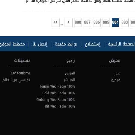
2016 من إيقاف 35 شخصا مفتشا عنهم وفق ما أكده مصدر أمني لمراسل الجوهرة أف أم
888
887
886
885
884
883
88
...
لصفحة الرئسية
|
إستطلاع
|
روابط مفيدة
|
إتصل بنا
|
مخطط الموقع
معرض
راديو
تسجيلات
صور
الفريق
RDV tourisme
فيديو
المباشر
تونسي من العالم
100% Tounsi Web Radio
100% Gold Web Radio
100% Clubbing Web Radio
100% Hit Web Radio