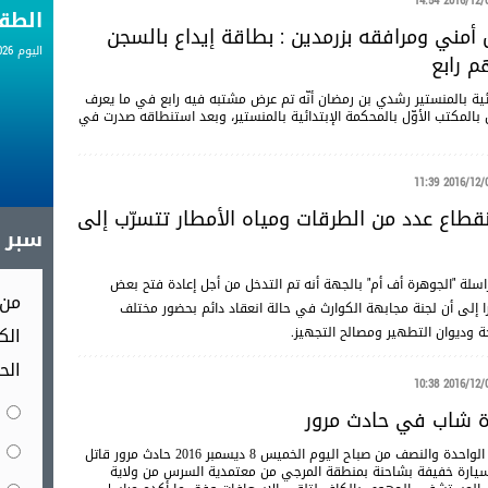
2016/12/08 14
الط
 أمني ومرافقه بزرمدين : بطاقة إيداع بالسجن
اليوم 07.08.2026
 رابع
ائية بالمنستير رشدي بن رمضان أنّه تم عرض مشتبه فيه رابع في ما يعرف
المكتب الأوّل بالمحكمة الإبتدائية بالمنستير، وبعد استنطاقه صدرت في
2016/12/08 11
نقطاع عدد من الطرقات ومياه الأمطار تتسرّب إلى
سبر آ
سلة "الجوهرة أف أم" بالجهة أنه تم التدخل من أجل إعادة فتح بعض
من 
إلى أن لجنة مجابهة الكوارث في حالة انعقاد دائم بحضور مختلف
الك
ة وديوان التطهير ومصالح التجهيز.
الح
2016/12/08 10
ة شاب في حادث مرور
جد حوالي الساعة الواحدة والنصف من صباح اليوم الخميس 8 ديسمبر 2016 حادث مرور قاتل
يارة خفيفة بشاحنة بمنطقة المرجي من معتمدية السرس من ولاية