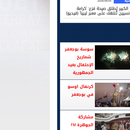
ية
2026/08/05
الكبير يُطلق صيحة فزع: 'كرامة
نسيين تُنتهك على معبر ليبيا' (فيديو)
سوسة بوجعفر
: شماريخ
الإحتفال بعيد
الجمهورية
كرنفال اوسو
في بوجعفر
مشاركة
الجوهرة FM