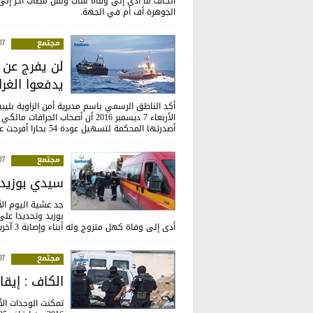
الكاف ما أدى إلى وفاة شاب ونقل مصاب آخر إل
الجوهرة أف أم في الجهة.
مجتمع
:15
لن يفرج عن ا
يدفعوا الغرا
أكد الناطق الرسمي باسم مديرية أمن الزاوية بليب
الأربعاء 7 ديسمبر 2016 أن أصحاب 
أصدرتها المحكمة لتسهيل عودة 54 بحارا أفرجت عنهم المحكمة، إلى تونس".
مجتمع
:34
سيدي بوزيد : وفاة
بوزيد وتحديدا عل
أدى إلى وفاة كهل متزوج وله أبناء وإصابة 3 آخرين بجروح وفق ما أكده مراسل الجوهرة أف أم في الجهة.
مجتمع
:47
الكاف : إيقاف 35 شخصا مفتش