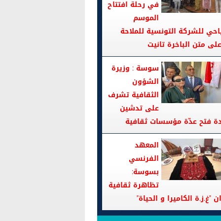
في رحلة افتتاح
الموسم
احي للشركة التونسية للملاحة
سوسة : وزيرة
الشؤون
الثقافية تشرف
على تدشين
دة فتح عدّة مؤسسات ثقافية
المعهد
الفرنسي
بسوسة:
تظاهرة ثقافية
ن "غ.ز.ة الكاميرا و الحياة"