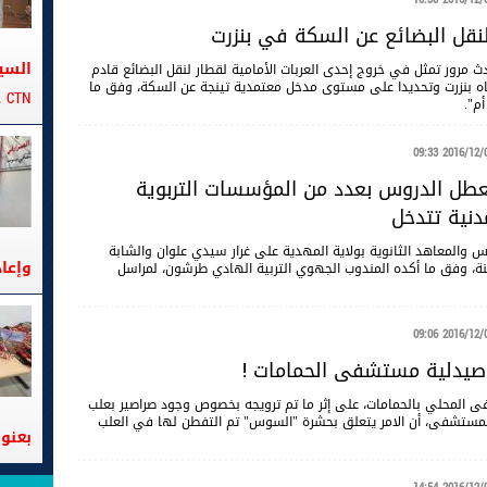
نقل البضائع عن السكة في بنزرت
السي
ث مرور تمثل في خروج إحدى العربات الأمامية
لقطار لنقل البضائع قادم
ه
بنزرت وتحديدا على مستوى مدخل معتمدية تينجة عن السكة، وفق ما
CTN على متن الباخرة تانيت
م".
2016/12/09 09
عطل الدروس بعدد من المؤسسات التربوية
دنية تتدخل
 والمعاهد الثانوية بولاية المهدية على غرار سيدي علوان والشابة
وإعا
نة، وفق ما أكده المندوب الجهوي التربية الهادي طرشون، لمراسل
2016/12/09 09
يدلية مستشفى الحمامات !
ى المحلي بالحمامات، على إثر ما تم ترويجه بخصوص وجود صراصير بعلب
المستشفى، أن الامر يتعلق بحشرة "السوس" تم التفطن لها في العلب
بعنوا