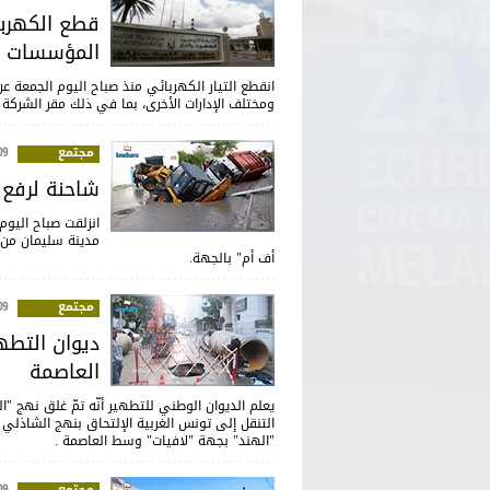
قطع الكهربا
المؤسسات ا
انقطع التيار الكهربائي منذ صباح اليوم الجمعة 
ومختلف الإدارات الأخرى، بما في ذلك مقر الشركة ا
مجتمع
:27
شاحنة لرفع ا
انزلقت صباح اليو
مدينة سليمان من و
أف أم" بالجهة.
مجتمع
:08
ديوان التطهي
العاصمة
يعلم الديوان الوطني للتطهير أنّه تمّ غلق نهج "
التنقل إلى تونس الغربية الإلتحاق بنهج الشاذلي ق
"الهند" بجهة "لافيات" وسط العاصمة .
مجتمع
:30