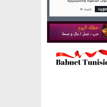
غياب التخطيط والاستراتيجية
صويت
النتيجة