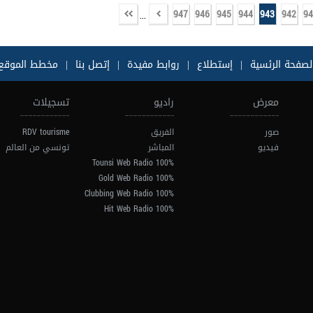
947
946
945
944
943
942
94
...
لصفحة الرئسية
|
إستطلاع
|
روابط مفيدة
|
إتصل بنا
|
مخطط الموقع
معرض
راديو
تسجيلات
صور
الفريق
RDV tourisme
فيديو
المباشر
تونسي من العالم
100% Tounsi Web Radio
100% Gold Web Radio
100% Clubbing Web Radio
100% Hit Web Radio