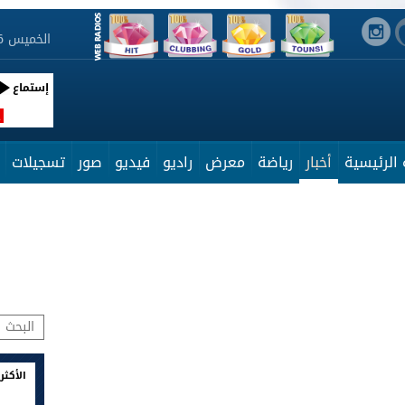
الخميس 6 أوت 2026 11:32:20
إستماع
R
الرئيسية
أخبار
رياضة
معرض
راديو
فيديو
صور
تسجيلات
الأكثر