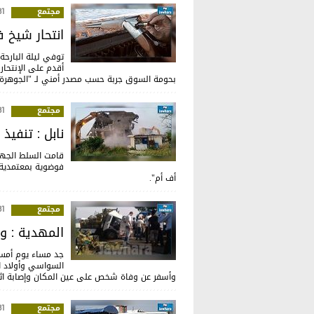
مجتمع
:30
انتحار شيخ 
توفي ليلة البارح
أقدم على الإنتحار
بحومة السوق جربة حسب مصدر أمني لـ "الجوهرة 
مجتمع
:05
نابل : تنفيذ 5 قرارات هدم
فوضوية بمعتمدية ا
أف أم".
مجتمع
:46
المهدية : 
جد مساء يوم أمس 
السواسي وأولاد ا
وأسفر عن وفاة شخص على عين المكان وإصابة اثني
مجتمع
:15