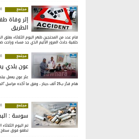
مجتمع
:16
إثر وفاة طف
الطريق
قام عدد من المحتجين ظهر اليوم الثلاثاء بغلق ا
خلفية حادث المرور الأليم الذي جد مساء وراحت ضحيته طفلة ال9 سنوات وجدّها، وفق ما أكدته 
مجتمع
:03
عون بلدي يعثر على 25 ألف دينار 
عثر عون يعمل ببل
هام قدّر ب25 ألف دينار ، وفق ما أكده مراسل "الجوهرة أف أم".
مجتمع
:25
سوسة : البح
تم اليوم الثلاثاء 
تطفو فوق سطح ال