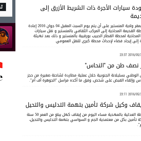
ت
ودة سيارات الأجرة ذات الشريط الأزرق إلى
يمة
تم الاتفاق خلال جلسة عمل انعقدت أمس الاثنين بمقر ولاية المنستير على أن يتم يوم السبت المقبل 04 جوان 2016 إعادة
طة القديمة المحاذية إلى المركب الثقافي بالمنستير و نقل سيارات
لمحاذية لمحطة القطار الحبيب بورقيبة بالمنستير و ذلك بعد تهيئة
 إلى إيجاد فضاء لإحداث محطة كبرى للنقل العمومي.
2016/05/30 23
ز نصف طن من "النحاس"
 الوطني بسليلانة الجنوبية خلال عملية مطاردة لشاحنة صغيرة من حجز
س وإلقاء القبض على شخص، وفق ما أكده مراسل "الجوهرة أف أم".
2016/05/30 23
يقاف وكيل شركة تأمين بتهمة التدليس والتحيل
تمكنت فرقة الشرطة العدلية بالمهدية مساء اليوم من إيقاف كهل يبلغ من العمر 50 سنة
ة تأمين بكل من معتمدية الجم و السواسي بتهمة التدليس والتحيل،
".