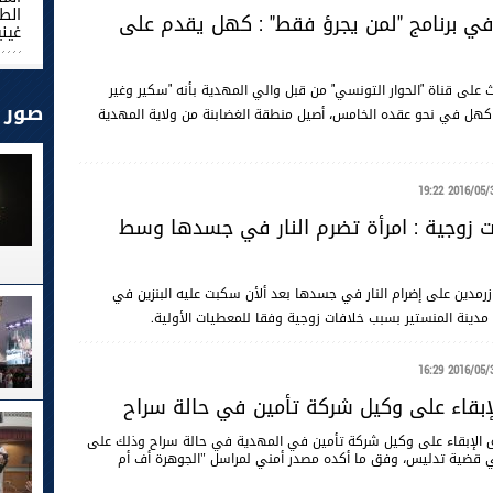
ي برنامج "لمن يجرؤ فقط" : كهل يقدم على
غيني
 على قناة "الحوار التونسي" من قبل والي المهدية بأنه "سكير وغير
صور
اء، كهل في نحو عقده الخامس، أصيل منطقة الغضابنة من ولاية المهدية
2016/05/31 19
 زوجية : امرأة تضرم النار في جسدها وسط
ة تبلغ من العمر 34 سنة أصيلة زرمدين على إضرام النار في جسدها بعد ألأن سكبت عليه البنزين في
ينة المنستير بسبب خلافات زوجية وفقا للمعطيات الأولية.
2016/05/31 16
لإبقاء على وكيل شركة تأمين في حالة سراح
ق الإبقاء على وكيل شركة تأمين في المهدية في حالة سراح وذلك على
 قضية تدليس، وفق ما أكده مصدر أمني لمراسل "الجوهرة أف أم