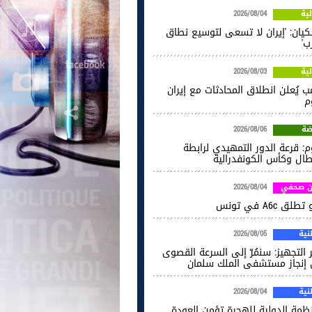
ية
2026/08/04
كيان: 'إيران لا تسعى لتوسيع نطاق
ب'
ية
2026/08/03
ب يُعلن انطلاق المحادثات مع إيران
م
ضة
2026/08/06
م: قرعة الدور التمهيدي لرابطة
بطال وكأس الكونفدرالية
ن صحفي
2026/08/04
طلق A6c في تونس
ية
2026/08/05
 التجهيز: سنمُرّ إلى السرعة القصوى
إنجاز مستشفى الملك سلمان
ية
2026/08/04
نظمة الدولية للهجرة تؤمن العودة