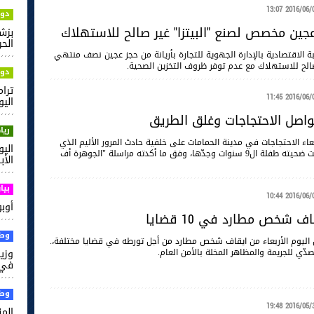
2016/06/01 13
دول
 عجين مخصص لصنع "البيتزا" غير صالح للاستهلاك
بزش
الحر
بة الاقتصادية بالإدارة الجهوية للتجارة ‏بأريانة من حجز عجين نصف منتهي
ر صالح للاستهلاك مع عدم توفر ظروف التخزين الصحية.
دول
ترام
2016/06/01 11
اليو
تواصل الاحتجاجات وغلق الطريق
ريا
بعاء الاحتجاجات في مدينة الحمامات على خلفية حادث المرور الأليم الذي
اليو
جد أول أمس وراحت ضحيته طفلة ال9 سنوات وجدّها، وفق ما أكدته مراسلة "الجوهرة أف
الأ
بيا
2016/06/01 10
أوبو ت
 شخص مطارد في 10 قضايا
وطن
 اليوم الأربعاء من ايقاف شخص مطارد من أجل تورطه في قضايا مختلفة،.
دّي للجريمة والمظاهر المخلة بالأمن العام.
وزير
في 
وطن
2016/05/31 19
الم