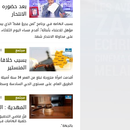
بعد حضوره ف
الانتحار
بسبب اتهامه في برنامج "لمن يجرؤ فقط" الذي يبث
مؤهل للاعتناء بأبنائه"، أقدم مساء اليوم الثلاث
على محاولة الانتحار شنقا.
مجتمع
:22
بسبب خلافات
المنستير
أقدمت امرأة متزوج
الطريق العام، على مستوى الحي السادسة وسط مد
مجتمع
:29
المهدية : ا
قرّر قاضي التحقي
خلفية اتهامات في
بالجهة".