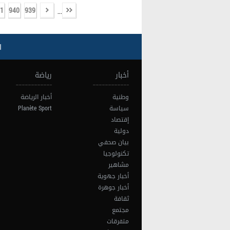
1
940
939
...
ا
أخبار
رياضة
وطنية
أخبار الرياضة
سياسة
Planète Sport
إقتصاد
دولية
بيان صحفي
تكنولوجيا
مشاهير
أخبار جهوية
أخبار جوهرة
ثقافة
مجتمع
متفرقات