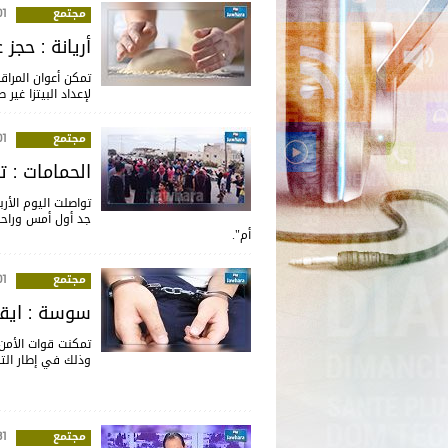
مجتمع
:07
أريانة : حجز
تمكن أعوان المراق‬
لإعداد البيتزا غي
مجتمع
:45
الحمامات : 
تواصلت اليوم الأر
أم".
مجتمع
:44
سوسة : ايقاف
تمكنت قوات الأمن
وذلك في إطار التص
مجتمع
:48