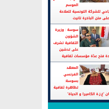
الموسم
احي للشركة التونسية للملاحة
سوسة : وزيرة
الشؤون
الثقافية تشرف
على تدشين
دة فتح عدّة مؤسسات ثقافية
المعهد
الفرنسي
بسوسة:
تظاهرة ثقافية
ن "غ.ز.ة الكاميرا و الحياة"