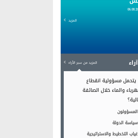
قس
المزيد
راء
المزيد من سبر الٱراء
يتحمل مسؤولية انقطاع
هرباء والماء خلال الصائفة
الية؟
المسؤولون
سياسة الدولة
غياب التخطيط والاستراتيجية