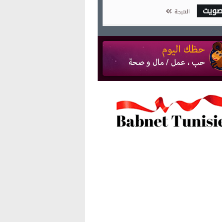
صويت
النتيجة