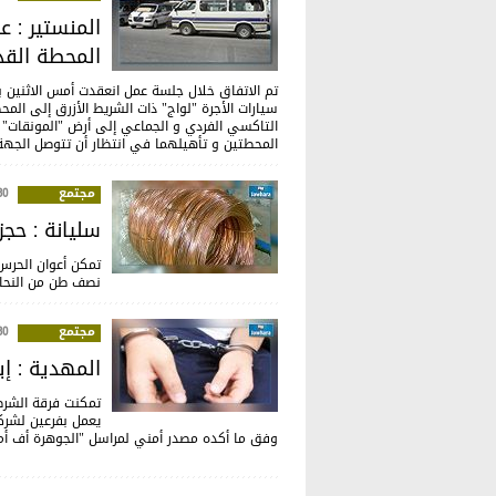
المنستير : ع
المحطة القد
سيارات الأجرة "لواج" ذات الشريط الأزرق إلى المح
التاكسي الفردي و الجماعي إلى أرض "المونقات" ا
المحطتين و تأهيلهما في انتظار أن تتوصل الجهة
مجتمع
:37
سليانة : حج
تمكن أعوان الحرس
نصف طن من النحا
مجتمع
:11
المهدية : إ
يعمل بفرعين لشرك
وفق ما أكده مصدر أمني لمراسل "الجوهرة أف أم