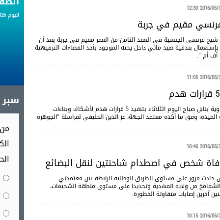
الط
2016/05/31 12
اليوم 06.08.2026
فرنسي مقيم في جربة
ة شيخ فرنسي الجنسية في العقد الثامن من العمر مقيم في جربة بعد أن
 بإستعمال بندقية صيد مائي داخل يخته الموجود بأحد الفضاءات الترفيهية
أف أم ".
2016/05/31 11
سبر آ
قامت السلط الجهوية بنابل صباح اليوم الثلاثاء بتنفيذ 5 قرارات هدم لأشكاك وبناءات
لميدة، وفق ما أكده معتمد الجهة، عز الدين الخليفي لمراسلة "الجوهرة
من 
الك
2016/05/31 10
الح
وفاة شخص في اصطدام شاحنتين لنقل البضائع
حادث مرور على مستوى الطريق الوطنية الرابطة بين معتمدتي
لشمامخ من ولاية المهدية وتحديدا على مستوى منطقة الشحيمات،
ن آخرين إصابات متفاوتة الخطورة.
2016/05/31 10