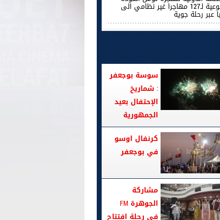
الطوعية لـ127 مهاجرا غير نظامي الى
ا عبر رحلة جوية
سوسة بوجعفر
: شماريخ
الإحتفال بعيد
الجمهورية
كرنفال اوسو
في بوجعفر
مشاركة
الجوهرة FM
في رحلة افتتاح