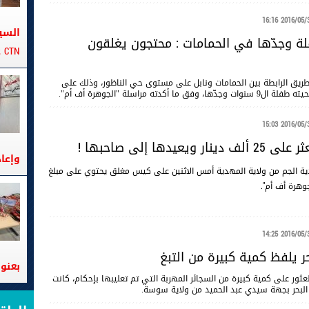
2016/05/31 16
السي
لة وجدّها في الحمامات : محتجون يغلقون
CTN على متن الباخرة تانيت
لطريق الرابطة بين الحمامات ونابل على مستوى حي الناظور، وذلك على
مراسلة "الجوهرة أف أم".
2016/05/31 15
ويعيدها إلى صاحبها !
وإعا
دية الجم من ولاية المهدية أمس الاثنين على كيس مغلق يحتوي على مبلغ
2016/05/31 14
ر يلفظ كمية كبيرة من التبغ
بعنوا
العثور على كمية كبيرة من السجائر المهربة التي تم تعليبها بإحكام، كانت
بحر بجهة سيدي عبد الحميد من ولاية سوسة.