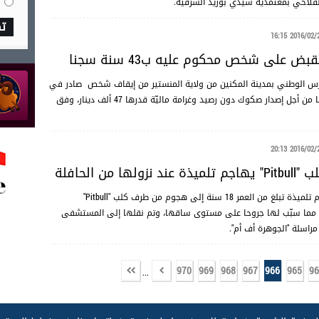
لاحي بمعتمدية سيدي بوزيد الشرقية.
ت
2016/02/26 16
قبض على شخص محكوم عليه ب43 سنة سجنا
س الوطني بمدينة المكنين من ولاية المنستير من إيقاف شخص صادر في
شأنه 51 حكما قضائيا يقضي بسجنه 43 سنة سجنا من أجل إصدار صكوك دون رصيد وغرامة ماليّة قدرها 47 ألف دينار، وفق
2016/02/25 20
ولها من الحافلة
من العمر 18 سنة إلى هجوم من طرف كلب "
Pitbull
"
 ، مما سبّب لها جروحا على مستوى ساقها، وتم نقلها إلى المستشفى
راسلة "الجوهرة أف أم".
970
969
968
967
966
965
96
...