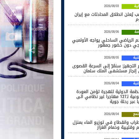
ية
2026/08/03
ب يُعلن انطلاق المحادثات مع إيران
م
ضة
2026/08/06
جم الرياضي الساحلي يواجه الأولمبي
اجي دون حضور جمهور
ية
2026/08/05
 التجهيز: سنمُرّ إلى السرعة القصوى
إنجاز مستشفى الملك سلمان
ية
2026/08/04
نظمة الدولية للهجرة تؤمن العودة
الطوعية لـ127 مهاجرا غير نظامي الى
ا عبر رحلة جوية
مع
2026/08/04
راب وانقطاع في توزيع الماء بمنزل
 وقليبية وحمام الغزاز