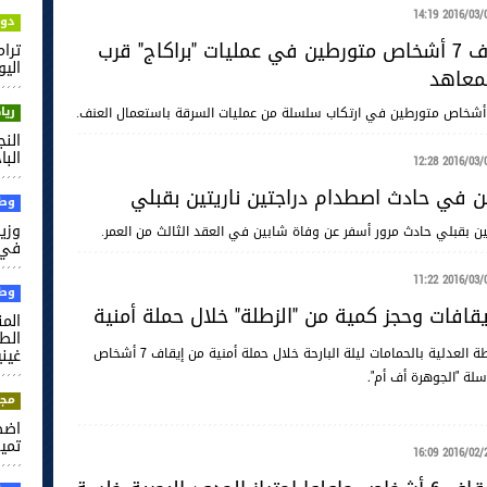
2016/03/01 14
دول
تونس : ايقاف 7 أشخاص متورطين في عمليات "براكاج" قرب
ترام
اليو
معاهد
ريا
الن
الب
2016/03/01 12
في حادث اصطدام دراجتين ناريتين بقبلي
وطن
وزير
نين بقبلي حادث مرور أسفر عن وفاة شابين في العقد الثالث من العمر.
في 
2016/03/01 11
وطن
يقافات وحجز كمية من "الزطلة" خلال حملة أمنية
الم
تمكنت فرقة الشرطة العدلية بالحمامات ليلة البارحة خلال حملة أمنية من إيقاف 7 أشخاص
غيني
ة "الجوهرة أف أم".
مجت
اضط
تميم
2016/02/29 16