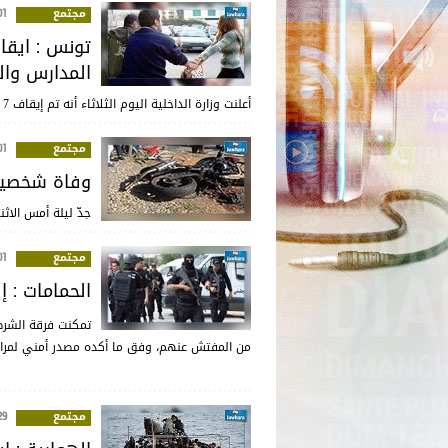
مجتمع
:19
المدارس وال
أعلنت وزارة الداخلية اليوم الثلاثاء أنه تم إيقاف 7 أشخاص متورطين في ارتكاب سلسلة من عمليات السرقة باستعمال العنف.
مجتمع
:28
وفاة شخصين 
جدّ ليلة أمس الاث
مجتمع
:22
الحمامات : إ
من المفتش عنهم، وفق ما أكده مصدر أمني لمراسل
مجتمع
:09