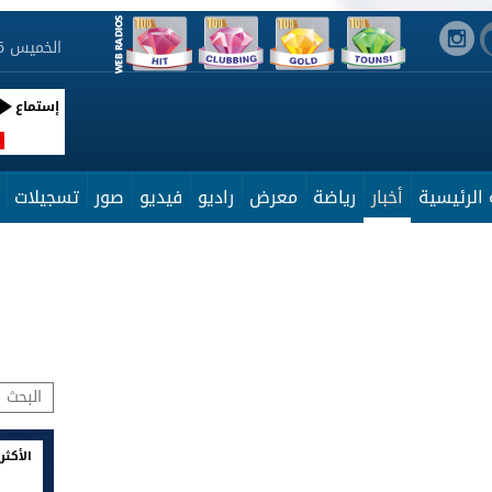
الخميس 6 أوت 2026 15:29:43
إستماع
R
الرئيسية
أخبار
رياضة
معرض
راديو
فيديو
صور
تسجيلات
الأكثر