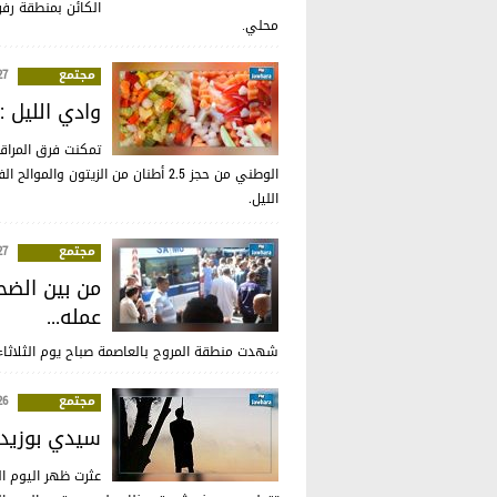
الكائن بمنطقة رف
محلي.
مجتمع
:17
وادي الليل : حجز 2.5 أطنان من الزيتون و
تمكنت فرق المراقب
الوطني من حجز 2.5 أطنان من الزيتو
الليل.
مجتمع
:03
من بين الضح
عمله...
شهدت منطقة المروج بالعاصمة صباح يوم الثلاثاء ال
مجتمع
:47
سيدي بوزيد 
عثرت ظهر اليوم ا