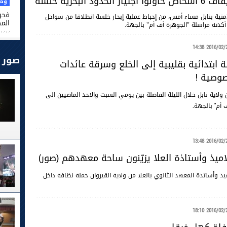
لحدود البحرية خلسة
وطن
فحو
منية بنابل مساء أمس، من إحباط عملية إبحار خلسة انطلاقا من سواحل
الم
أكدته مراسلة "الجوهرة أف أم" بالجهة.
2016/02/29 14
صور
ابتدائية بقليبية إلى الخلع وسرقة عائدات
وصية !
ولاية نابل خلال الليلة الفاصلة بين يومي السبت والاحد الماضيين الى
 أم" بالجهة.
2016/02/29 13
لاميذ وأستاذة العلا يزيّنون ساحة معهدهم (صور)
ذ وأساتذة المعهد الثانوي بالعلا من ولاية القيروان حملة نظافة داخل
2016/02/28 18