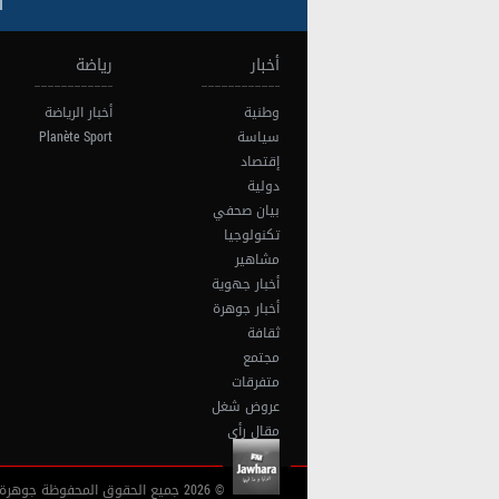
ا
أخبار
رياضة
وطنية
أخبار الرياضة
سياسة
Planète Sport
إقتصاد
دولية
بيان صحفي
تكنولوجيا
مشاهير
أخبار جهوية
أخبار جوهرة
ثقافة
مجتمع
متفرقات
عروض شغل
مقال رأي
© 2026 جميع الحقوق المحفوظة جوهرة أف آم تونس |