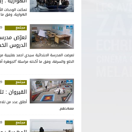
الهوارية : إيقاف 6 أشخاص حاولوا اجتياز ا
تمكنت الوحدات الأ
الهوارية، وفق ما 
مجتمع
:38
تعرّض مدرسة 
الدروس الخص
تعرضت المدرسة الابتدائية سيدي احمد بقليبية من 
الخلع والسرقة، وفق ما أكدته مراسلة "الجوهرة أف
مجتمع
:48
القيروان : ت
أطلق عدد من تلامي
معهدهم.
مجتمع
:10