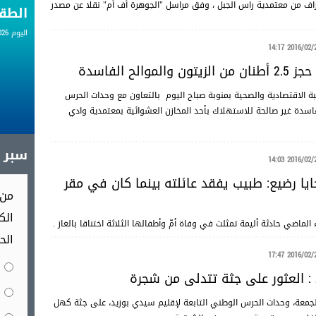
راف من معتمدية راس الجبل ، وفق مراسل "الجوهرة أف أم" نقلا عن مصدر
الط
اليوم 06.08.2026
2016/02/27 14
الموالح الفاسدة
ة الاقتصادية والصحية بمنوبة صباح اليوم بالتعاون مع وحدات الحرس
ن والموالح الفاسدة غير صالحة للاستهلاك بأحد المخازن العشوائية بمعتمدية وادي
سبر آ
2016/02/27 14
ايا رضيع: طبيب يفقد عائلته بينما كان في مقر
من 
الك
ماضي حادثة أليمة تمثلت في وفاة أمّ وأطفالها الثلاثة اختناقا بالغاز .
الح
2016/02/26 17
: العثور على جثة تتدلى من شجرة
لجمعة، وحدات الحرس الوطني التابعة لإقليم سيدي بوزيد، على جثة كهل