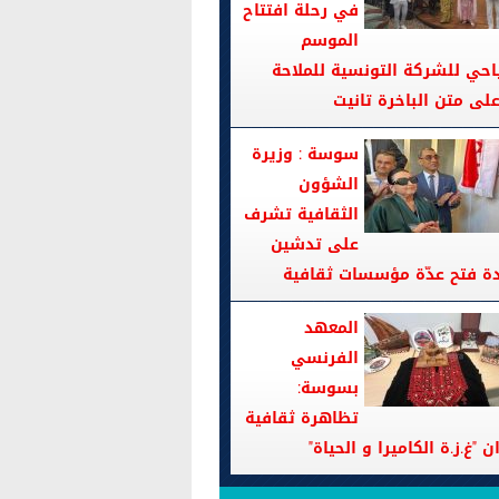
في رحلة افتتاح
الموسم
احي للشركة التونسية للملاحة
سوسة : وزيرة
الشؤون
الثقافية تشرف
على تدشين
دة فتح عدّة مؤسسات ثقافية
المعهد
الفرنسي
بسوسة:
تظاهرة ثقافية
ن "غ.ز.ة الكاميرا و الحياة"