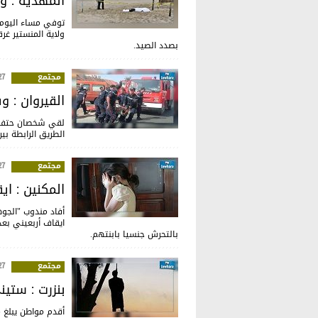
المهدية : و
ولاية المنستير غ
بصدد الصيد.
مجتمع
:51
القيروان : وفاة شخصين
الطريق الرابطة بي
مجتمع
:01
المكنين : ا
أفاد مندوب "الجوه
ايقاف أربعيني بع
بالتحرش جنسيا بابنتهم.
مجتمع
:13
بنزرت : ستين