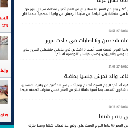
فاة كهل غرقا
توفي مساء اليوم كهل يبلغ من العمر 61 سنة يبلغ من العمر أصيل منطقة سيدي بنور من
رقا في منطقة بني غياضة من مدينة الرجيش من ولاية المهدية عندما كان
السي
CTN على متن الباخرة تانيت
2016/02/27 23
 و6 اصابات في حادث مرور
لقي شخصان حتفهما اليوم السبت فيما أصيب 6 اشخاص في حادثين منفصلين للمرور على
ن تونس والقيروان، بحسب مراسل "الجوهرة أف أم".
2016/02/27 21
وإعا
يقاف والد تحرش جنسيا بطفلة
رة أف أم" اليوم السبت أنه تم يوم أمس في المكنين من ولاية المنستير،
د شكوى تقدمت بها أسرة طفلة تبلغ من العمر خمس سنوات اتهمته فيها
2016/02/27 20
بعنوا
ي ينتحر شنقا
أقدم مواطن يبلغ من العمر 63 عاما اليوم السبت على وضع حد لحياته شنقا وسط منزله