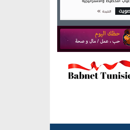
غياب التخطيط والاستراتيجية
صويت
النتيجة