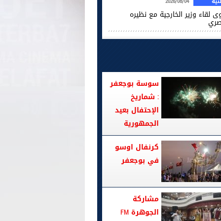
ية
2026/08/04
ى لقاء وزير الخارجية مع نظيره
صري
سوسة بوجعفر
: شماريخ
الإحتفال بعيد
الجمهورية
كرنفال اوسو
في بوجعفر
مشاركة
الجوهرة FM