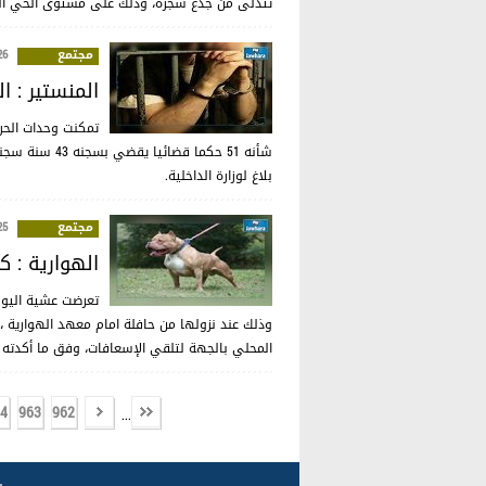
تتدلى من جذع شجرة، وذلك على مستوى الحي الف
مجتمع
:15
المنستير : ال
تمكنت وحدات الحر
بلاغ لوزارة الداخلية.
مجتمع
:13
الهوارية : كلب "Pitbull" يهاجم تلميذة عند نز
تعرضت عشية اليوم تلميذة تبلغ 
وذلك عند نزولها من حافلة امام معهد الهوارية
المحلي بالجهة لتلقي الإسعافات، وفق ما أكدته م
4
963
962
...