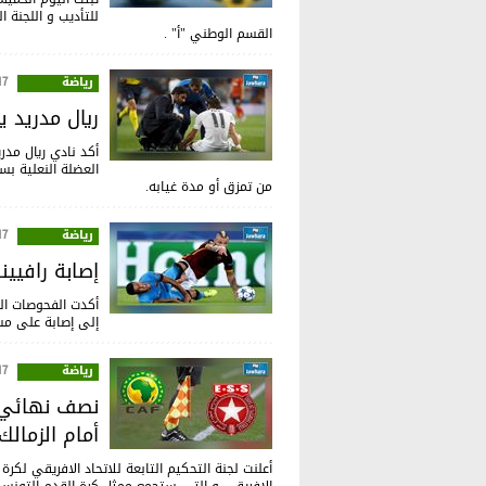
للتأديب و اللجنة 
القسم الوطني "أ" .
رياضة
:26
ريال مدريد 
أكد نادي ريال مدر
العضلة النعلية بس
من تمزق أو مدة غيابه.
رياضة
:08
إصابة رافيي
أكدت الفحوصات الط
إلى إصابة على مس
رياضة
:50
نصف نهائي ا
أمام الزمالك
أعلنت لجنة
التحكيم التابعة للاتحاد الافريقي لكرة