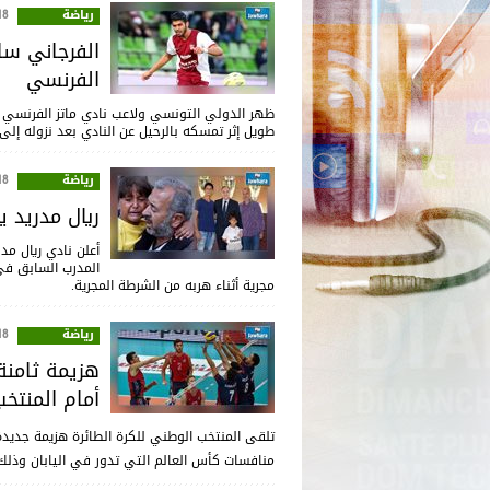
رياضة
:17
الفرجاني سا
الفرنسي
ظهر الدولي التونسي ولاعب نادي ماتز الفرنسي 
طويل إثر تمسكه بالرحيل عن النادي بعد نزوله إلى ا
رياضة
:56
ريال مدريد ي
أعلن نادي ريال م
المدرب السابق في
مجرية أثناء هربه من الشرطة المجرية.
رياضة
:47
هزيمة ثامنة
أمام المنتخب
تلقى المنتخب الوطني للكرة الطائرة هزيمة جديدة
منافسات كأس العالم التي تدور في اليابان وذلك بنتيجة 3 أشواط دون مقابل تفاصيلها (25/14-