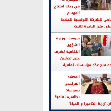
في رحلة افتتاح
الموسم
احي للشركة التونسية للملاحة
سوسة : وزيرة
الشؤون
الثقافية تشرف
على تدشين
دة فتح عدّة مؤسسات ثقافية
المعهد
الفرنسي
بسوسة:
تظاهرة ثقافية
ن "غ.ز.ة الكاميرا و الحياة"