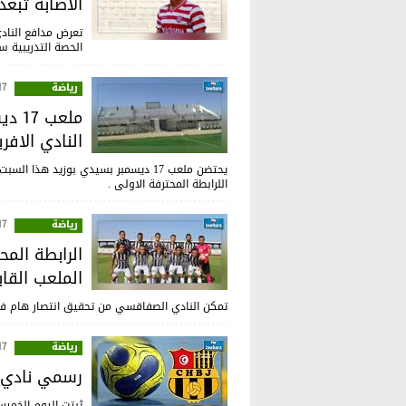
الاصابة تبع
تعرض مدافع الناد
الحصة التدريبية 
رياضة
:39
ملعب
النادي الافر
يحتضن ملعب 17 ديسمبر بسيدي بوزيد هذا
اللرابطة المحترفة الاولى .
رياضة
:24
الرابطة المح
الملعب القا
تمكن النادي الصفاقسي من تحقيق انتصار هام في
رياضة
:10
رسمي نادي ك