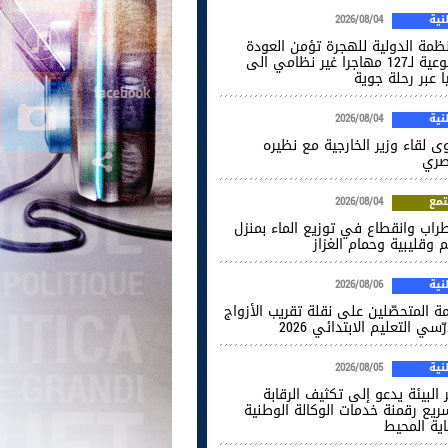
ية
2026/08/04
نظمة الدولية للهجرة تؤمن العودة
الطوعية لـ127 مهاجرا غير نظامي الى
ا عبر رحلة جوية
ية
2026/08/04
ى لقاء وزير الخارجية مع نظيره
صري
مع
2026/08/04
راب وانقطاع في توزيع الماء بمنزل
 وقليبية وحمام الغزاز
ية
2026/08/06
ة المتحصّلين على نقلة تقريب الأزواج
ّسي التعليم الابتدائي 2026
ية
2026/08/05
 البيئة يدعو إلى تكثيف الرقابة
ريع رقمنة خدمات الوكالة الوطنية
اية المحيط