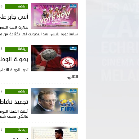
رياضة
:16
أنس جابر عل
ظهرت لاعبة التنس
سانغافورة للتنس بعد التصويت لها بكثافة من ق
رياضة
:54
بطولة الوطني
التالي:
رياضة
:11
تجميد نشاط ا
فالكى بسبب شبهة
رياضة
:47