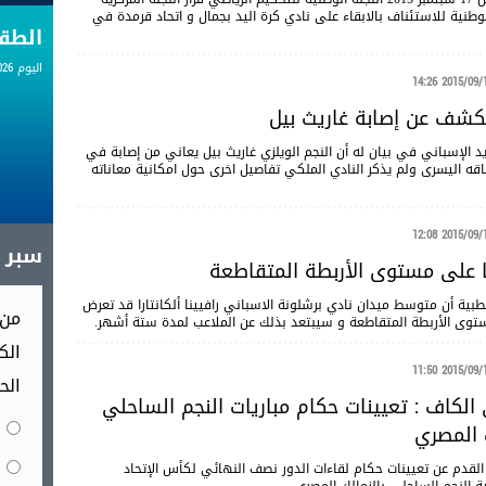
الوطنية للاستئناف بالابقاء على نادي كرة اليد بجمال و اتحاد قرمدة في
الط
اليوم 06.08.2026
2015/09/17 14
يكشف عن إصابة غاريث بيل
يد الإسباني في بيان له أن النجم الويلزي غاريث بيل يعاني من إصابة في
اقه اليسرى ولم يذكر النادي الملكي تفاصيل اخرى حول امكانية معاناته
2015/09/17 12
سبر آ
نا على مستوى الأربطة المتقاطعة
بية أن متوسط ميدان نادي برشلونة الاسباني رافيينا ألكانتارا قد تعرض
من 
توى الأربطة المتقاطعة و سيبتعد بذلك عن الملاعب لمدة ستة أشهر.
الك
2015/09/17 11
الح
لكاف : تعيينات حكام مباريات النجم الساحلي
 المصري
 القدم عن
تعيينات
حكام لقاءات الدور نصف النهائي لكأس الإتحاد