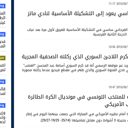
2015/09/18 11
وطن
سي يعود إلى التشكيلة الأساسية لنادي ماتز
الم
غيني
الفرجاني ساسي في التشكيلة الأساسية للفريق لأول مرة بعد غياب
وطن
لدرجة الثانية الفرنسية.
فحو
الم
2015/09/18 10
كرم اللاجئ السوري الذي ركلته الصحفية المجرية
مجت
اضط
دريد عبر موقعه الرسمي أنه قد كرم السوري أسامة عبد المحسن “الغضب”
تميم
 نادي الفتوة السوري والذي ظهر في مقطع فيديو عندما ركلته مصورة
وطن
2015/09/18 10
قائم
لمدر
 للمنتخب التونسي في مونديال الكرة الطائرة
 الأمريكي
وطن
وزير
 أمام نظيره الأمريكي في المباراة التي جمعت بينهما اليوم في إطار
وتس
 19/25-29/27).
لحم