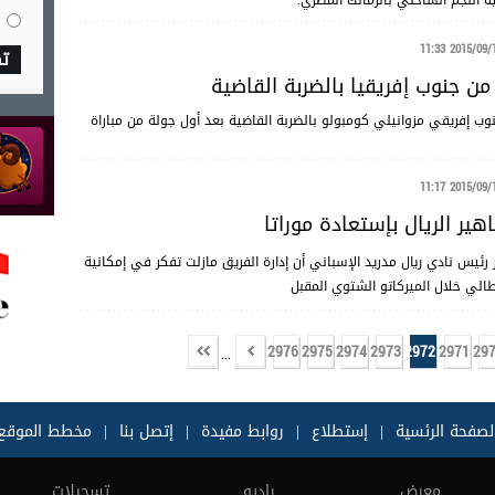
 النجم الساحلي بالزمالك المصري.
2015/09/17 11
ت
من جنوب إفريقيا بالضربة القاضية
وب إفريقي مزوانيلي كومبولو بالضربة القاضية بعد أول جولة من مباراة
2015/09/17 11
اهير الريال بإستعادة موراتا
ز رئيس نادي ريال مدريد الإسباني أن إدارة الفريق مازلت تفكر في إمكانية
طالي خلال الميركاتو الشتوي المقبل
2976
2975
2974
2973
2972
2971
29
...
لصفحة الرئسية
|
إستطلاع
|
روابط مفيدة
|
إتصل بنا
|
مخطط الموقع
معرض
راديو
تسجيلات