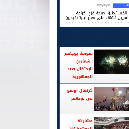
ية
2026/08/05
الكبير يُطلق صيحة فزع: 'كرامة
نسيين تُنتهك على معبر ليبيا' (فيديو)
سوسة بوجعفر
: شماريخ
الإحتفال بعيد
الجمهورية
كرنفال اوسو
في بوجعفر
مشاركة
الجوهرة FM