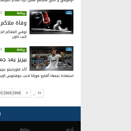
الإفريقي و التي ستجمع ممثل كرة القدم التونسية
رياضة
:33
وفاة ملاكم 
توفي الملاكم الجن
كيب تاون.
رياضة
:17
بيريز يعد جم
أكد فلورنتينو بيري
استعادة نجمها ألفارو موراتا لاعب جوفنتوس الإي
70
2969
2968
...
ا
أخبار
رياضة