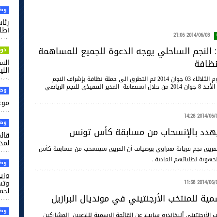
وطن
رئا
أطل
2014/06/03 21:06
 النجم الساحلي يوجه الدعوة للجميع للمساهمة
دول
نظافة
الس
الل
خلال برنامج cartes sur table مع جمال القاسمي ليوم الثلاثاء 03 جوان 2014 تم التطرق الى حملة نظافة بإشراف النجم
الرياضي الساحلي بالتعاون مع وزارة السياحة يوم الأحد 8 جوان 2014 من خلال استضافة المدير التنفيذي للنجم الرياضي
وطن
موعد
2014/06/03 14
وطن
يهدد بالإنسحاب من مسابقة كأس تونس
قائم
لمدر
 لفريق نجم فريانة مغزاوي بوضياف أن الفريق سينسحب من مسابقة كأس
هوية لطلباتهم المادية .
وطن
وزير
وتس
2014/06/03 11
لحم
مية للمنتخب الأرجنتيني في مونديال البرازيل
وطن
 الأرجنتيني أليخاندرو سابيلا عن القائمة الرسمية لللاعبين المشاركين