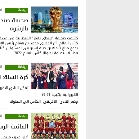
رياضة
:09
بالرشوة
كأس العالم" أن القطري محمد بن همام رئيس الإتح
بدفع مبلغ 3 ملايين جنيه إسترلينى لمسئ
قطر لاستضافة بطولة كأس العالم 2022.
رياضة
:10
كرة السلة: ا
تمكن النادي الافر
القيروانية بنتيجة 91-79.
وضم النادي الافريقي الكأس الى البطولة.
رياضة
:39
القائمة الرس
أعلن مدرب منتخب 