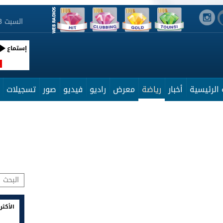
السبت 8 أوت 2026 17:08:01
إستماع
R
الرئيسية
أخبار
رياضة
معرض
راديو
فيديو
صور
تسجيلات
الأكثر