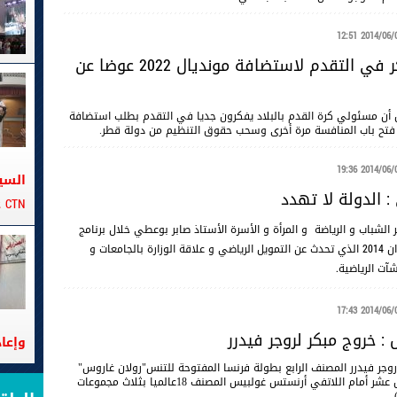
2014/06/02 12
أستراليا تفكر في التقدم لاستضافة مونديال 2022 عوضا عن
نين أن مسئولي كرة القدم بالبلاد يفكرون جديا في التقدم بطلب استضافة
2014/06/01 19
السي
 الدولة لا تهدد
CTN على متن الباخرة تانيت
الشباب و الرياضة و المرأة و الأسرة الأستاذ صابر بوعطي خلال برنامج
"راديو سبور" مع جمال القاسمي ليوم الأحد 01 جوان 2014 الذي تحدث عن التمويل الرياضي و علاقة الوزارة بالجامعات و
شآت الرياضية.
2014/06/01 17
: خروج مبكر لروجر فيدرر
وإعا
وجر فيدرر المصنف الرابع بطولة فرنسا المفتوحة للتنس"رولان غاروس"
في الدور السادس عشر أمام اللاتفي أرنستس غولبيس المصنف 18عالميا بثلاث مجموعات