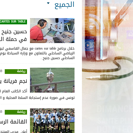
الجميع
CARTES SUR TABLE
حسين جنيح :
في حملة ال
الساحلي حسين جنيح .
رياضة
:28
نجم فريانة 
أكد الكاتب العام
تونس في صورة عدم إستجابة السلط المحلية و الج
رياضة
:58
القائمة الرس
أعلن مدرب المنتخب