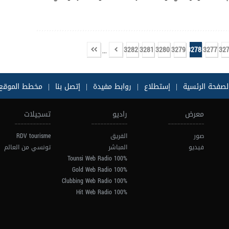
3282
3281
3280
3279
3278
3277
32
...
لصفحة الرئسية
|
إستطلاع
|
روابط مفيدة
|
إتصل بنا
|
مخطط الموقع
معرض
راديو
تسجيلات
صور
الفريق
RDV tourisme
فيديو
المباشر
تونسي من العالم
100% Tounsi Web Radio
100% Gold Web Radio
100% Clubbing Web Radio
100% Hit Web Radio