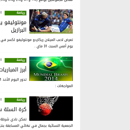
رياضة
:57
مونتوليفو ي
البرازيل
تعرض لاعب الميلان ريكاردو مونتوليفو لكسر في سا
يوم أمس السبت 31 ماي .
رياضة
:17
أبرز المباريا
المواجهات :
رياضة
:01
كرة السلة س
تمكن نادي شرطة ا
الجمعية النسائية بجمال في نهائي المسابقة بنتيجة 66 مقابل 55 في مباراة الدور ال