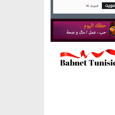
صويت
النتيجة