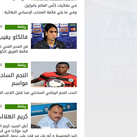
في نهائيات كأس العالم بالبرازيل.
وفي ما يلي قائمة المنتخب الإسباني النهائية :
رياضة
:41
فالكاو يغيب 
قرر المدير الفني 
قائمة الفريق الك
رياضة
:17
مواسم
انتدب النجم الرياضي الساحلي منذ قليل اللاعب النيجيري موزاس اركوما 
رياضة
:13
كريم الهلال
أعلن السيد كريم ا
اليد مؤكدا في ات
اليد التونسية و أنه بات غير قادر على تحمل الان