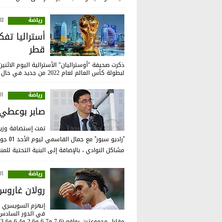
رياضة
:51
قطر
ذكرت صحيفة "أوستراليان" الأسترالية اليوم الاث
لبطولة كأس العالم لعام 2022 من جديد في حال فتح باب المنافسة مرة أخرى وسحب حقوق التنظيم من دولة قطر.
رياضة
:36
صابر بوعطي :
تمت إستضافة وزير 
مشاكل النوادي ، بالإضافة إلى البنية التحتية للمن
رياضة
:43
رولان غاروس 
إنهزم السويسري ر
مقابل مجموعتين بواقع (6-7 و7-6 و6-2 و4-6 و6-3).