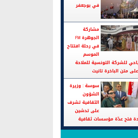
في بوجعفر
مشاركة
الجوهرة FM
في رحلة افتتاح
الموسم
احي للشركة التونسية للملاحة
سوسة : وزيرة
الشؤون
الثقافية تشرف
على تدشين
دة فتح عدّة مؤسسات ثقافية