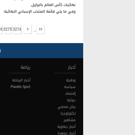
نهائيات كأس العالم بالبرازيل.
وفي ما يلي قائمة المنتخب الإسباني النهائية:
76
3275
3274
...
ا
أخبار
رياضة
وطنية
أخبار الرياضة
سياسة
Planète Sport
إقتصاد
دولية
بيان صحفي
تكنولوجيا
مشاهير
أخبار جهوية
أخبار جوهرة