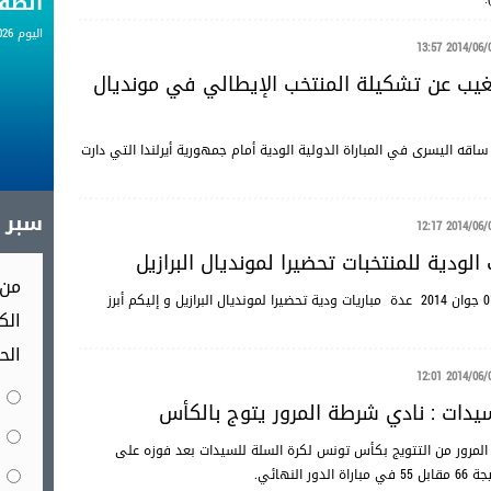
الط
اليوم 08.08.2026
2014/06/01 13
غيب عن تشكيلة المنتخب الإيطالي في مونديال
قه اليسرى في المباراة الدولية الودية أمام جمهورية أيرلندا التي دارت
سبر آ
2014/06/01 12
ت الودية للمنتخبات تحضيرا لمونديال البرازيل
من 
تدور اليوم الأحد 01 جوان 2014 عدة مباريات ودية تحضيرا لمونديال البرازيل و إليكم أبرز
الك
الح
2014/06/01 12
يدات : نادي شرطة المرور يتوج بالكأس
لمرور من التتويج بكأس تونس لكرة السلة للسيدات بعد فوزه على
نهائي.