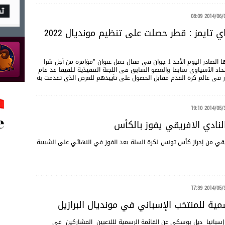
ت
2014/06/01 08
صحيفة صنداي تايمز : قطر حصلت على تنظيم مونديال 2022
كشفت صحيفة "صنداي تايمز" البريطانية في عددها الصادر اليوم الأحد 1 جوان في مقال حمل عنوان "مؤامرة من أجل شرا
اد الآسياوي سابقا والعضو السابق فى اللجنة التنفيذية لـلفيفا قد قام
ولين كبار فى عالم كرة القدم مقابل الحصول على تأييدهم للعرض الذى تقدمت به
2014/05/31 19
لنادي الافريقي يفوز بالكأس
يقي من إحراز كأس تونس لكرة السلة بعد الفوز في النهائي على الشبيبة
2014/05/31 17
مية للمنتخب الإسباني في مونديال البرازيل
إسبانيا ديل بوسكي عن القائمة الرسمية لللاعبين المشاركين في