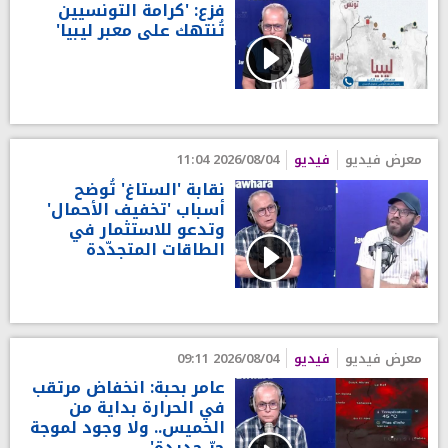
فزع: 'كرامة التونسيين
تُنتهك على معبر ليبيا'
معرض فيديو
فيديو
2026/08/04 11:04
نقابة 'الستاغ' تُوضح
أسباب 'تخفيف الأحمال'
وتدعو للاستثمار في
الطاقات المتجدّدة
معرض فيديو
فيديو
2026/08/04 09:11
عامر بحبة: انخفاض مرتقب
في الحرارة بداية من
الخميس.. ولا وجود لموجة
حرّ جديدة'