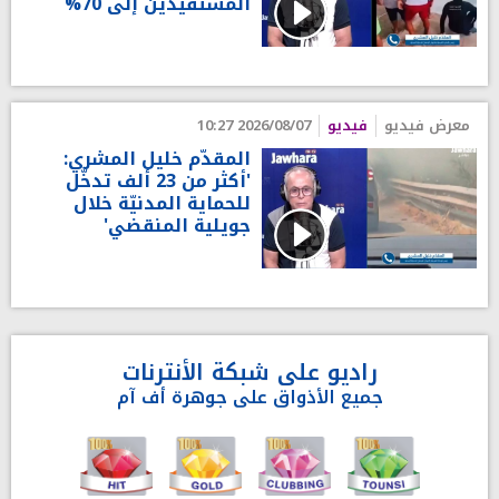
المستفيدين إلى 70%
معرض فيديو
فيديو
2026/08/07 10:27
المقدّم خليل المشري:
'أكثر من 23 ألف تدخّل
للحماية المدنيّة خلال
جويلية المنقضي'
راديو على شبكة الأنترنات
جميع الأذواق على جوهرة أف آم