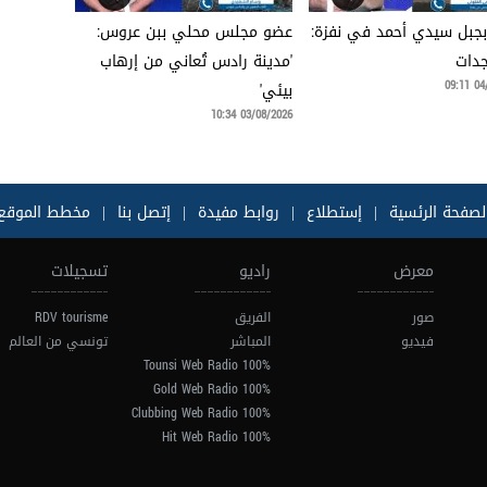
جبل سيدي أحمد في نفزة:
عضو مجلس محلي ببن عروس:
جدات
'مدينة رادس تُعاني من إرهاب
04/0
بيئي'
03/08/2026 10:34
لصفحة الرئسية
|
إستطلاع
|
روابط مفيدة
|
إتصل بنا
|
مخطط الموقع
معرض
راديو
تسجيلات
صور
الفريق
RDV tourisme
فيديو
المباشر
تونسي من العالم
100% Tounsi Web Radio
100% Gold Web Radio
100% Clubbing Web Radio
100% Hit Web Radio