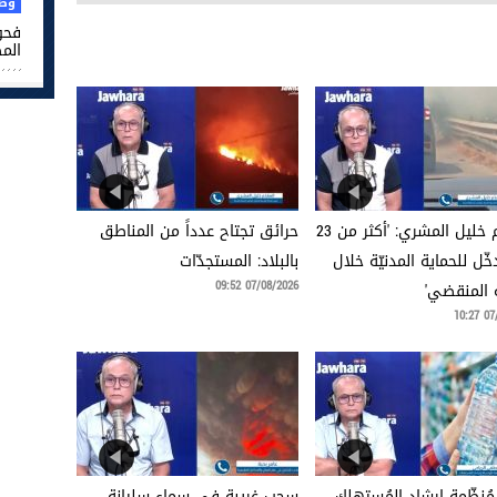
وطن
فحو
الم
المقدّم خليل المشري: 'أكثر من 23
حرائق تجتاح عدداً من المناطق
ّل للحماية المدنيّة خلال
بالبلاد: المستجدّات
07/08/2026 09:52
 المنقضي'
07/0
ُنظّمة إرشاد المُستهلك
سحب غريبة في سماء سليانة