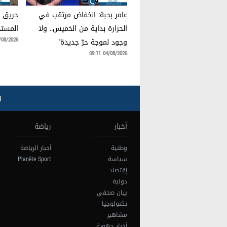
عامر بحبة: انخفاض مرتقب في
حريق ب
الحرارة بداية من الخميس.. ولا
المست
8/2026 09:11
وجود لموجة حرّ جديدة'
04/08/2026 09:11
ا
أخبار
رياضة
وطنية
أخبار الرياضة
سياسة
Planète Sport
إقتصاد
دولية
بيان صحفي
تكنولوجيا
مشاهير
أخبار جهوية