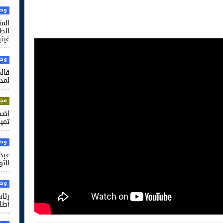
وطن
الم
غيني
وطن
قائم
لمدر
مجت
اضط
تميم
وطن
عبد 
التو
وطن
رئا
أطل