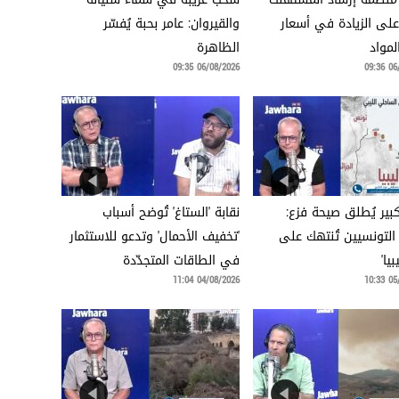
 على الزيادة في أسعار
والقيروان: عامر بحبة يُفسّر
مواد
الظاهرة
06/08/2026 09:35
06/0
كبير يُطلق صيحة فزع:
نقابة 'الستاغ' تُوضح أسباب
 التونسيين تُنتهك على
'تخفيف الأحمال' وتدعو للاستثمار
يا'
في الطاقات المتجدّدة
04/08/2026 11:04
05/0