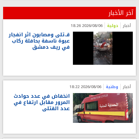
آخر الأخبار
أخبار
دولية
2026/08/06 18:26
قـ.تلى ومصابون اثر انفجار
عبوة ناسفة بحافلة ركاب
في ريف دمشق
أخبار
وطنية
2026/08/06 18:22
انخفاض في عدد حوادث
المرور مقابل ارتفاع في
عدد القتلى