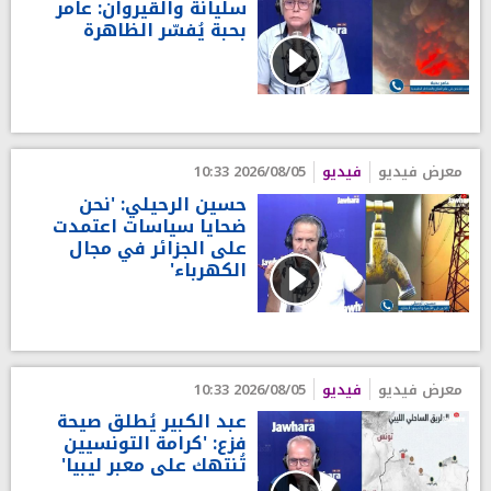
سليانة والقيروان: عامر
بحبة يُفسّر الظاهرة
معرض فيديو
فيديو
2026/08/05 10:33
حسين الرحيلي: 'نحن
ضحايا سياسات اعتمدت
على الجزائر في مجال
الكهرباء'
معرض فيديو
فيديو
2026/08/05 10:33
عبد الكبير يُطلق صيحة
فزع: 'كرامة التونسيين
تُنتهك على معبر ليبيا'