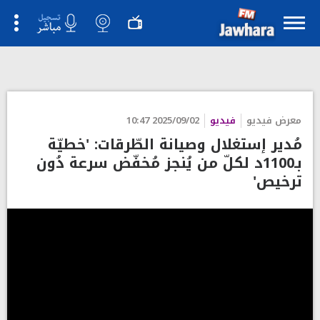
معرض فيديو
فيديو
2025/09/02 10:47
مُدير إستغلال وصيانة الطّرقات: 'خطيّة
بـ1100د لكلّ من يُنجز مُخفّض سرعة دُون
ترخيص'