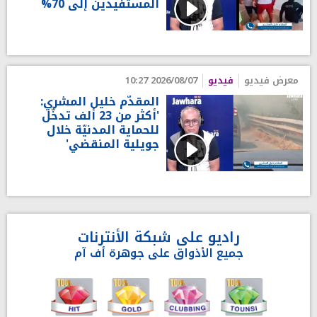
المستفيدين إلى 70%
معرض فيديو
فيديو
2026/08/07 10:27
المقدّم خليل المشري:
'أكثر من 23 ألف تدخّل
للحماية المدنيّة خلال
جويلية المنقضي'
راديو على شبكة الأنترنات
جميع الأذواق على جوهرة أف آم