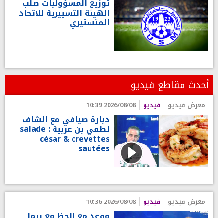
توزيع المسؤوليات صلب
الهيئة التسييرية للاتحاد
المنستيري
أحدث مقاطع فيديو
معرض فيديو
فيديو
2026/08/08 10:39
دبارة صيافي مع الشاف
لطفي بن عربية : salade
césar & crevettes
sautées
معرض فيديو
فيديو
2026/08/08 10:36
موعد مع الحظ مع ريما