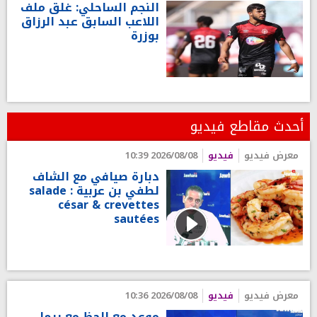
النجم الساحلي: غلق ملف
اللاعب السابق عبد الرزاق
بوزرة
أحدث مقاطع فيديو
معرض فيديو
فيديو
2026/08/08 10:39
دبارة صيافي مع الشاف
لطفي بن عربية : salade
césar & crevettes
sautées
معرض فيديو
فيديو
2026/08/08 10:36
موعد مع الحظ مع ريما