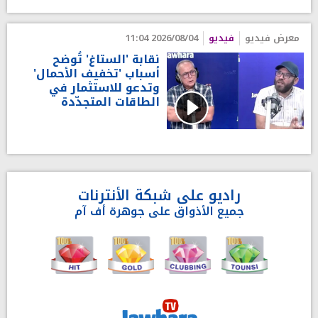
معرض فيديو
فيديو
2026/08/04 11:04
نقابة 'الستاغ' تُوضح
أسباب 'تخفيف الأحمال'
وتدعو للاستثمار في
الطاقات المتجدّدة
راديو على شبكة الأنترنات
جميع الأذواق على جوهرة أف آم