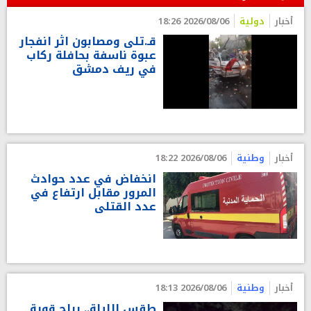
أخبار
دولية
2026/08/06 18:26
قـ.تلى ومصابون اثر انفجار
عبوة ناسفة بحافلة ركاب
في ريف دمشق
أخبار
وطنية
2026/08/06 18:22
انخفاض في عدد حوادث
المرور مقابل ارتفاع في
عدد القتلى
أخبار
وطنية
2026/08/06 18:13
طقس الليلة.. رياح قوية