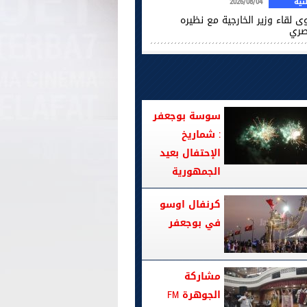
ية
2026/08/04
ى لقاء وزير الخارجية مع نظيره
صري
سوسة بوجعفر
: شماريخ
الإحتفال بعيد
الجمهورية
كرنفال اوسو
في بوجعفر
مشاركة
الجوهرة FM