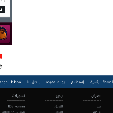
ت
لصفحة الرئسية
|
إستطلاع
|
روابط مفيدة
|
إتصل بنا
|
مخطط الموقع
معرض
راديو
تسجيلات
صور
الفريق
RDV tourisme
فيديو
المباشر
تونسي من العالم