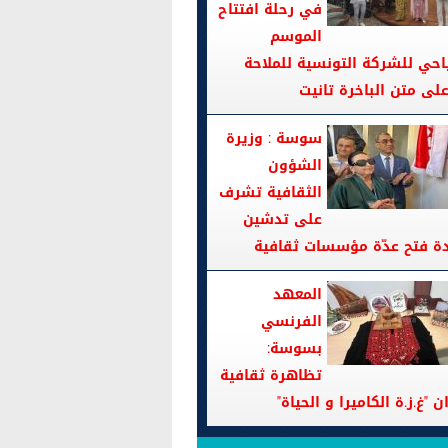
في رحلة افتتاح
الموسم
احي للشركة التونسية للملاحة
سوسة : وزيرة
الشؤون
الثقافية تشرف
على تدشين
دة فتح عدّة مؤسسات ثقافية
المعهد
الفرنسي
بسوسة:
تظاهرة ثقافية
ن "غ.ز.ة الكاميرا و الحياة"