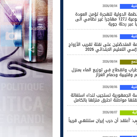
ية
2026/08/04
نظمة الدولية للهجرة تؤمن العودة
الطوعية لـ127 مهاجرا غير نظامي الى
ا عبر رحلة جوية
ية
2026/08/06
ة المتحصّلين على نقلة تقريب الأزواج
ّسي التعليم الابتدائي 2026
مع
2026/08/04
راب وانقطاع في توزيع الماء بمنزل
 وقليبية وحمام الغزاز
ية
2026/08/06
سة الجمهورية تستجيب لنداء استغاثة
قتها مواطنة احترق منزلها بالكامل
ية
2026/08/07
ب: 'أعتقد أن حرب إيران ستنتهي قريباً