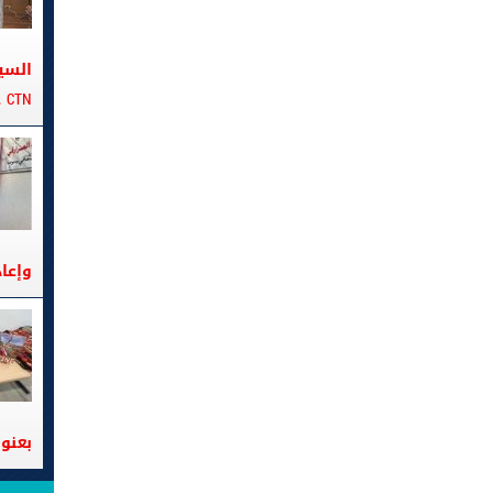
السي
CTN على متن الباخرة تانيت
وإعا
بعنوا