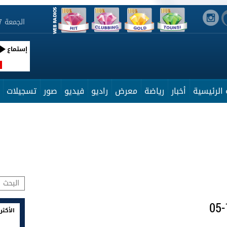
الجمعة 7 أوت 2026 19:25:38
إستماع
R
الرئيسية
أخبار
رياضة
معرض
راديو
فيديو
صور
تسجيلات
الأكثر