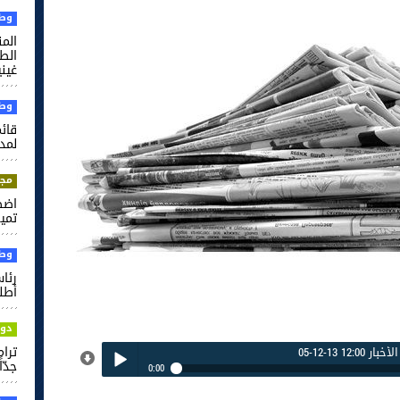
وطن
الم
غيني
وطن
قائم
لمدر
مجت
اضط
تميم
وطن
رئا
أطل
دول
ترام
 12:00 13-12-05
جدّاً'
0:00
نشرة الأخبار 12:00 13-12-05