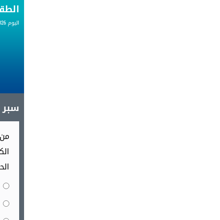
الط
اليوم 07.08.2026
سبر آ
من 
الك
الح