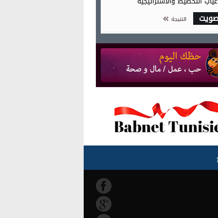
غياب التخطيط والاستراتيجية
صويت
النتيجة