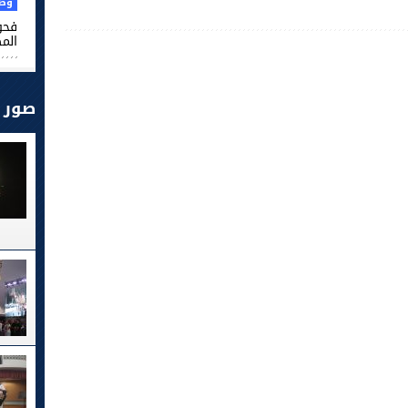
Play /
وطن
فحو
الم
صور
pause