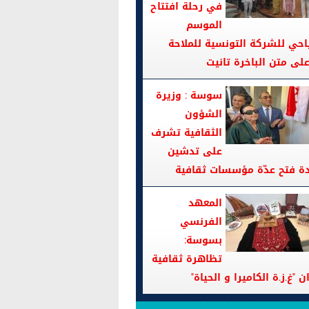
في رحلة افتتاح
الموسم
احي للشركة التونسية للملاحة
سوسة : وزيرة
الشؤون
الثقافية تشرف
على تدشين
دة فتح عدّة مؤسسات ثقافية
المعهد
الفرنسي
بسوسة:
تظاهرة ثقافية
ن "غ.ز.ة الكاميرا و الحياة"