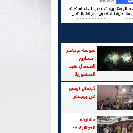
ية
2026/08/06
سة الجمهورية تستجيب لنداء استغاثة
قتها مواطنة احترق منزلها بالكامل
سوسة بوجعفر
: شماريخ
الإحتفال بعيد
الجمهورية
كرنفال اوسو
في بوجعفر
مشاركة
الجوهرة FM