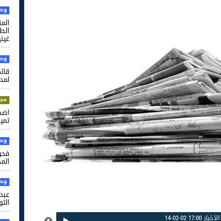
وطن
الم
غيني
وطن
قائم
لمدر
مجت
اضط
تميم
وطن
فحو
الم
وطن
عبد 
التو
 17:00 02-02-14