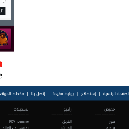
ت
لصفحة الرئسية
|
إستطلاع
|
روابط مفيدة
|
إتصل بنا
|
مخطط الموقع
معرض
راديو
تسجيلات
صور
الفريق
RDV tourisme
فيديو
المباشر
تونسي من العالم