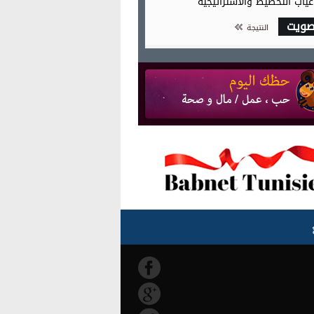
غياب التخطيط والاستراتيجية
صويت
النتيجة