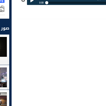
وطن
0:00
رئا
نشرة الأخبار 17:00 02-02-14
أطل
Play /
صور
pause