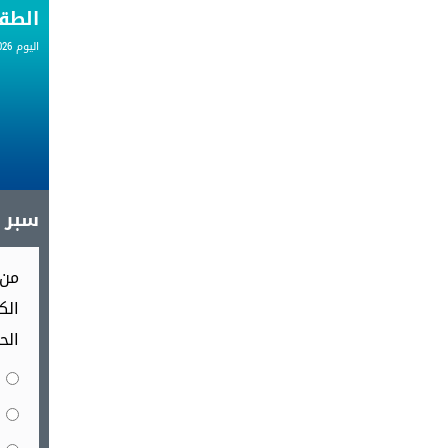
الط
اليوم 07.08.2026
سبر آ
من 
الك
الح