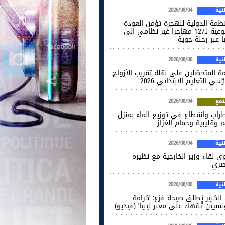
ية
2026/08/04
نظمة الدولية للهجرة تؤمن العودة
الطوعية لـ127 مهاجرا غير نظامي الى
ا عبر رحلة جوية
ية
2026/08/06
ة المتحصّلين على نقلة تقريب الأزواج
ّسي التعليم الابتدائي 2026
مع
2026/08/04
راب وانقطاع في توزيع الماء بمنزل
 وقليبية وحمام الغزاز
ية
2026/08/04
ى لقاء وزير الخارجية مع نظيره
صري
ية
2026/08/05
الكبير يُطلق صيحة فزع: 'كرامة
نسيين تُنتهك على معبر ليبيا' (فيديو)