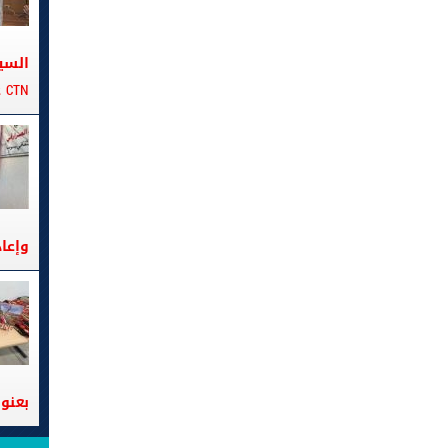
السي
CTN على متن الباخرة تانيت
وإعا
بعنوا