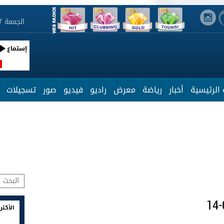
الجمعة 7 أوت 2026 11:35:43
إستماع
R
الرئيسية
أخبار
رياضة
معرض
راديو
فيديو
صور
تسجيلات
الأكثر