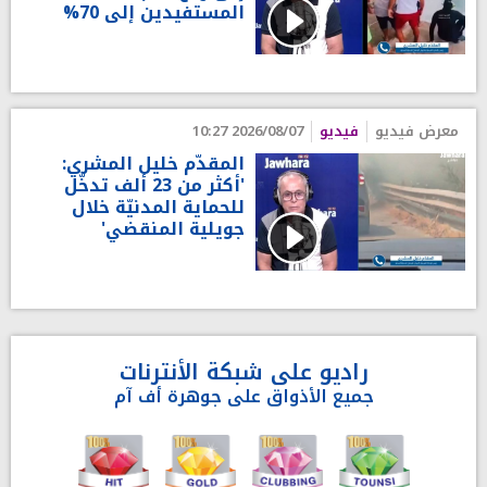
المستفيدين إلى 70%
معرض فيديو
فيديو
2026/08/07 10:27
المقدّم خليل المشري:
'أكثر من 23 ألف تدخّل
للحماية المدنيّة خلال
جويلية المنقضي'
راديو على شبكة الأنترنات
جميع الأذواق على جوهرة أف آم