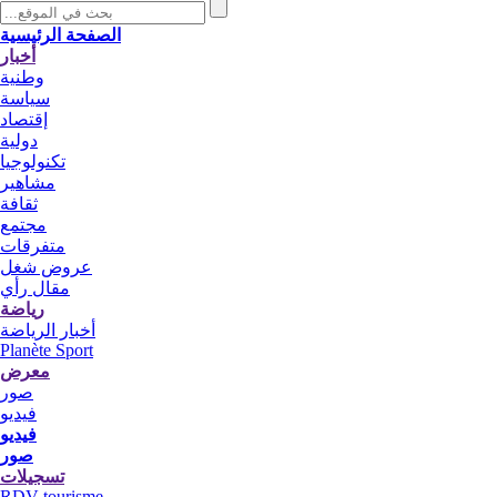
الصفحة الرئيسية
أخبار
وطنية
سياسة
إقتصاد
دولية
تكنولوجيا
مشاهير
ثقافة
مجتمع
متفرقات
عروض شغل
مقال رأي
رياضة
أخبار الرياضة
Planète Sport
معرض
صور
فيديو
فيديو
صور
تسجيلات
RDV tourisme