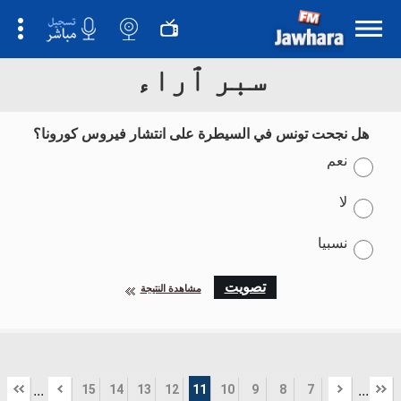
سبر ٱراء
هل نجحت تونس في السيطرة على انتشار فيروس كورونا؟
نعم
لا
نسبيا
تصويت
مشاهدة النتيجة
15
14
13
12
11
10
9
8
7
...
...