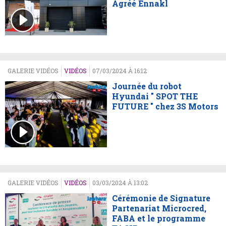
Agréé Ennakl
GALERIE VIDÉOS
VIDÉOS
07/03/2024 À 16:12
Journée du robot
Hyundai " SPOT THE
FUTURE " chez 3S Motors
GALERIE VIDÉOS
VIDÉOS
03/03/2024 À 13:02
Cérémonie de Signature
Partenariat Microcred,
FABA et le programme