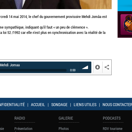
rcredi 14 mai 2014, le chef du gouvernement provisoire Mehdi Jomâa est
me sympathique, indiquant qu’il faut « un peu de clémence ».
a loi 52 /1992 car elle n'est plus en synchronisation avec la réalité de la
Mehdi Jomaa
0:00
volume
NFIDENTIALITÉ
|
ACCUEIL
|
SONDAGE
|
LIENS UTILES
|
NOUS CONTACTE
RADIO
GALERIE
PODCASTS
sie
Présentation
Photos
RDV tourisme