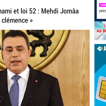
COM
mami et loi 52 : Mehdi Jomâa
OPPO 
e clémence »