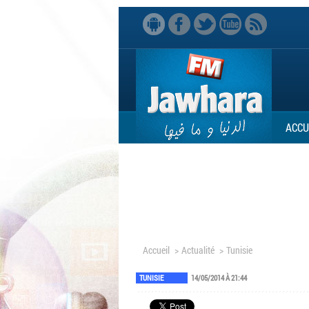
ACCU
Accueil
>
Actualité
>
Tunisie
TUNISIE
14/05/2014 À 21:44