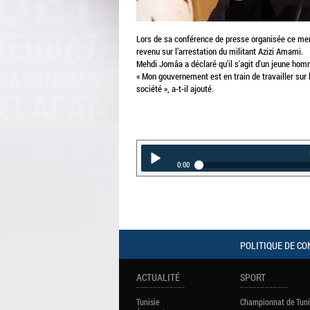
Lors de sa conférence de presse organisée ce me
revenu sur l’arrestation du militant Azizi Amami.
Mehdi Jomâa a déclaré qu'il s'agit d'un jeune hom
« Mon gouvernement est en train de travailler sur l
société », a-t-il ajouté.
0:00
Mehdi Jomaa
Play /
POLITIQUE DE CO
ACTUALITÉ
SPORT
pause
Tunisie
Championnat de Tuni