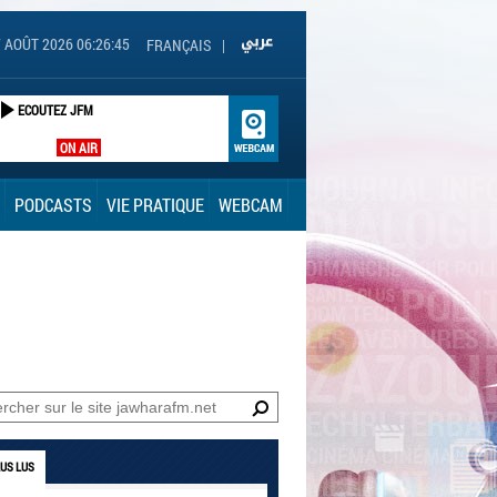
 AOÛT 2026 06:26:45
FRANÇAIS
|
ECOUTEZ JFM
ON AIR
PODCASTS
VIE PRATIQUE
WEBCAM
LUS LUS