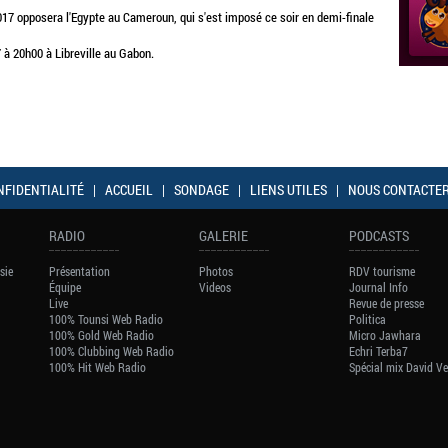
017 opposera l'Egypte au Cameroun, qui s'est imposé ce soir en demi-finale
 à 20h00 à Libreville au Gabon.
NFIDENTIALITÉ
|
ACCUEIL
|
SONDAGE
|
LIENS UTILES
|
NOUS CONTACTE
RADIO
GALERIE
PODCASTS
sie
Présentation
Photos
RDV tourisme
Équipe
Videos
Journal Info
Live
Revue de presse
100% Tounsi Web Radio
Politica
100% Gold Web Radio
Micro Jawhara
100% Clubbing Web Radio
Echri Terba7
100% Hit Web Radio
Spécial mix David V