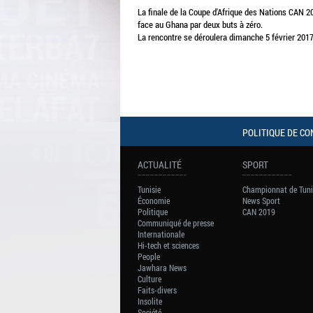
La finale de la Coupe d'Afrique des Nations CAN 2
face au Ghana par deux buts à zéro.
La rencontre se déroulera dimanche 5 février 2017
POLITIQUE DE CO
ACTUALITÉ
SPORT
Tunisie
Championnat de Tuni
Économie
News Sport
Politique
CAN 2019
Communiqué de presse
Internationale
Hi-tech et sciences
People
Jawhara News
Culture
Faits-divers
Insolite
Société