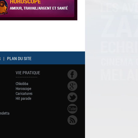
R
|
PLAN DU SITE
VIE PRATIQUE
Chkobba
Horoscope
Caricatures
Hit parade
endetta