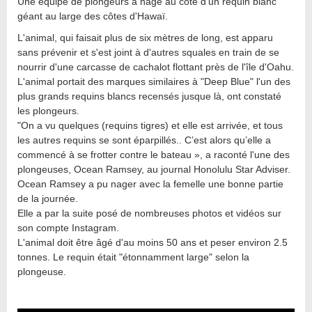
Une équipe de plongeurs a nagé au côté d'un requin blanc
géant au large des côtes d'Hawaï.
L'animal, qui faisait plus de six mètres de long, est apparu
sans prévenir et s'est joint à d'autres squales en train de se
nourrir d'une carcasse de cachalot flottant près de l'île d'Oahu.
L'animal portait des marques similaires à "Deep Blue" l'un des
plus grands requins blancs recensés jusque là, ont constaté
les plongeurs.
"On a vu quelques (requins tigres) et elle est arrivée, et tous
les autres requins se sont éparpillés.. C’est alors qu’elle a
commencé à se frotter contre le bateau », a raconté l'une des
plongeuses, Ocean Ramsey, au journal Honolulu Star Adviser.
Ocean Ramsey a pu nager avec la femelle une bonne partie
de la journée.
Elle a par la suite posé de nombreuses photos et vidéos sur
son compte Instagram.
L'animal doit être âgé d'au moins 50 ans et peser environ 2.5
tonnes. Le requin était "étonnamment large" selon la
plongeuse.