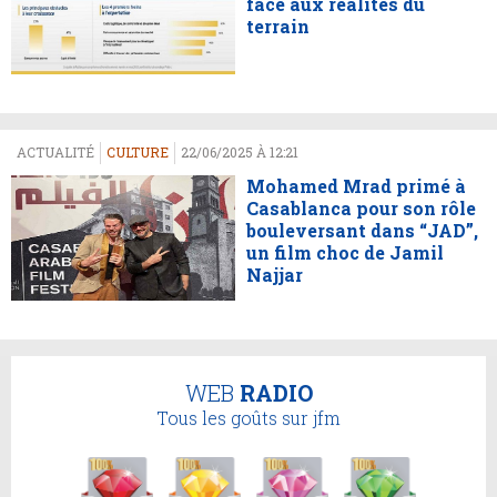
face aux réalités du
terrain
ACTUALITÉ
CULTURE
22/06/2025 À 12:21
Mohamed Mrad primé à
Casablanca pour son rôle
bouleversant dans “JAD”,
un film choc de Jamil
Najjar
WEB
RADIO
Tous les goûts sur jfm