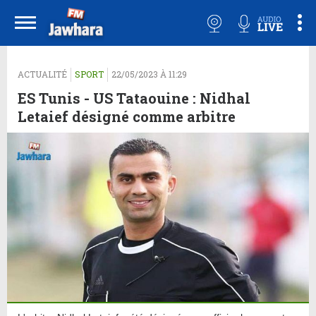
ACTUALITÉ
SPORT
22/05/2023 À 11:29
ES Tunis - US Tataouine : Nidhal
Letaief désigné comme arbitre