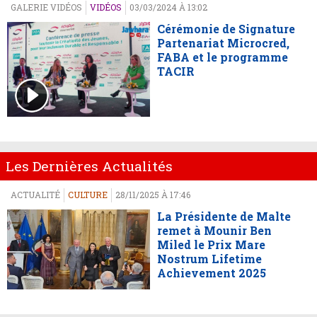
GALERIE VIDÉOS
VIDÉOS
03/03/2024 À 13:02
Cérémonie de Signature
Partenariat Microcred,
FABA et le programme
TACIR
Les Dernières Actualités
ACTUALITÉ
CULTURE
28/11/2025 À 17:46
La Présidente de Malte
remet à Mounir Ben
Miled le Prix Mare
Nostrum Lifetime
Achievement 2025