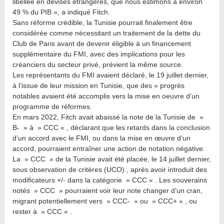
libellée en devises étrangères, que nous estimons à environ
49 % du PIB », a indiqué Fitch.
Sans réforme crédible, la Tunisie pourrait finalement être
considérée comme nécessitant un traitement de la dette du
Club de Paris avant de devenir éligible à un financement
supplémentaire du FMI, avec des implications pour les
créanciers du secteur privé, prévient la même source.
Les représentants du FMI avaient déclaré, le 19 juillet dernier,
à l’issue de leur mission en Tunisie, que des « progrès
notables avaient été accomplis vers la mise en oeuvre d’un
programme de réformes.
En mars 2022, Fitch avait abaissé la note de la Tunisie de »
B- » à » CCC « , déclarant que les retards dans la conclusion
d’un accord avec le FMI, ou dans la mise en œuvre d’un
accord, pourraient entraîner une action de notation négative.
La » CCC » de la Tunisie avait été placée, le 14 juillet dernier,
sous observation de critères (UCO) , après avoir introduit des
modificateurs +/- dans la catégorie » CCC « . Les souverains
notés » CCC » pourraient voir leur note changer d’un cran,
migrant potentiellement vers » CCC- » ou » CCC+ « , ou
rester à » CCC « .