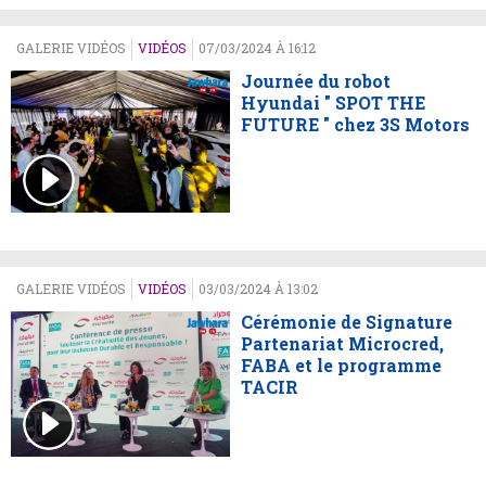
GALERIE VIDÉOS
VIDÉOS
07/03/2024 À 16:12
Journée du robot
Hyundai " SPOT THE
FUTURE " chez 3S Motors
GALERIE VIDÉOS
VIDÉOS
03/03/2024 À 13:02
Cérémonie de Signature
Partenariat Microcred,
FABA et le programme
TACIR