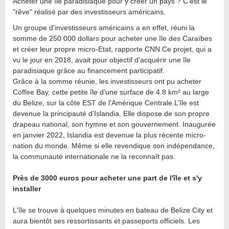
Acheter une île paradisiaque pour y créer un pays ? C'est le
"rêve" réalisé par des investisseurs américains.
Un groupe d'investisseurs américains a en effet, réuni la
somme de 250 000 dollars pour acheter une île des Caraïbes
et créer leur propre micro-Etat, rapporte CNN.Ce projet, qui a
vu le jour en 2018, avait pour objectif d'acquérir une île
paradisiaque grâce au financement participatif.
Grâce à la somme réunie, les investisseurs ont pu acheter
Coffee Bay, cette petite île d'une surface de 4.8 km² au large
du Belize, sur la côte EST de l'Amérique Centrale.L’île est
devenue la principauté d’Islandia. Elle dispose de son propre
drapeau national, son hymne et son gouvernement. Inaugurée
en janvier 2022, Islandia est devenue la plus récente micro-
nation du monde. Même si elle revendique son indépendance,
la communauté internationale ne la reconnaît pas.
Près de 3000 euros pour acheter une part de l'île et s'y
installer
L'île se trouve à quelques minutes en bateau de Belize City et
aura bientôt ses ressortissants et passeports officiels. Les