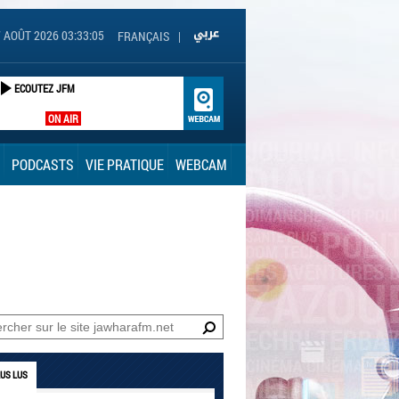
 AOÛT 2026 03:33:06
FRANÇAIS
|
ECOUTEZ JFM
ON AIR
PODCASTS
VIE PRATIQUE
WEBCAM
LUS LUS