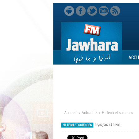
ACCU
Accueil
>
Actualité
>
Hi-tech et sciences
HI-TECH ET SCIENCES
16/02/2021 À 10:30