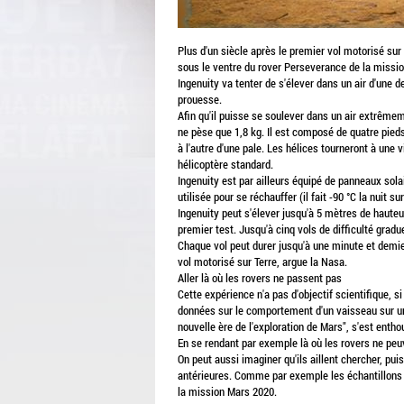
Plus d'un siècle après le premier vol motorisé sur 
sous le ventre du rover Perseverance de la mission 
Ingenuity va tenter de s'élever dans un air d'une 
prouesse.
Afin qu'il puisse se soulever dans un air extrêmeme
ne pèse que 1,8 kg. Il est composé de quatre pied
à l'autre d'une pale. Les hélices tourneront à une 
hélicoptère standard.
Ingenuity est par ailleurs équipé de panneaux sola
utilisée pour se réchauffer (il fait -90 °C la nuit 
Ingenuity peut s'élever jusqu'à 5 mètres de hauteur
premier test. Jusqu'à cinq vols de difficulté gradu
Chaque vol peut durer jusqu'à une minute et demi
vol motorisé sur Terre, argue la Nasa.
Aller là où les rovers ne passent pas
Cette expérience n'a pas d'objectif scientifique, si
données sur le comportement d'un vaisseau sur une 
nouvelle ère de l'exploration de Mars", s'est enth
En se rendant par exemple là où les rovers ne peu
On peut aussi imaginer qu'ils aillent chercher, p
antérieures. Comme par exemple les échantillons
la mission Mars 2020.