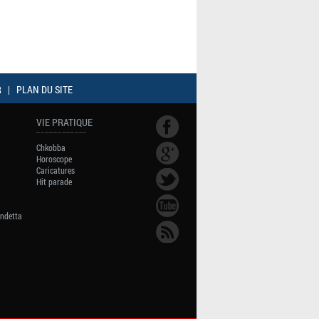
R
|
PLAN DU SITE
VIE PRATIQUE
Chkobba
Horoscope
Caricatures
Hit parade
endetta