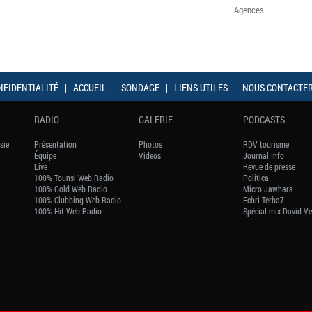
Agences
NFIDENTIALITÉ
|
ACCUEIL
|
SONDAGE
|
LIENS UTILES
|
NOUS CONTACTE
RADIO
GALERIE
PODCASTS
sie
Présentation
Photos
RDV tourisme
Équipe
Videos
Journal Info
Live
Revue de presse
100% Tounsi Web Radio
Politica
100% Gold Web Radio
Micro Jawhara
100% Clubbing Web Radio
Echri Terba7
100% Hit Web Radio
Spécial mix David V