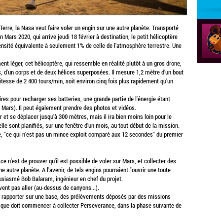
Terre, la Nasa veut faire voler un engin sur une autre planète. Transporté
Mars 2020, qui arrive jeudi 18 février à destination, le petit hélicoptère
densité équivalente à seulement 1% de celle de l'atmosphère terrestre. Une
nt léger, cet hélicoptère, qui ressemble en réalité plutôt à un gros drone,
s, d'un corps et de deux hélices superposées. Il mesure 1,2 mètre d'un bout
vitesse de 2 400 tours/min, soit environ cinq fois plus rapidement qu'un
ires pour recharger ses batteries, une grande partie de l'énergie étant
sur Mars). Il peut également prendre des photos et vidéos.
 et se déplacer jusqu'à 300 mètres, mais il ira bien moins loin pour le
elle sont planifiés, sur une fenêtre d'un mois, au tout début de la mission.
e, "ce qui n'est pas un mince exploit comparé aux 12 secondes" du premier
 ce n'est de prouver qu'il est possible de voler sur Mars, et collecter des
autre planète. A l'avenir, de tels engins pourraient "ouvrir une toute
ousiasmé Bob Balaram, ingénieur en chef du projet.
vent pas aller (au-dessus de canyons...).
uis rapporter sur une base, des prélèvements déposés par des missions
 que doit commencer à collecter Perseverance, dans la phase suivante de