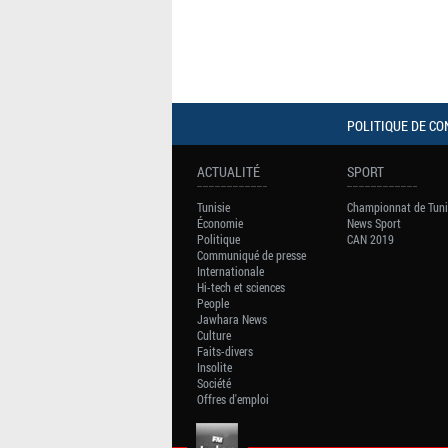
POLITIQUE DE CO
ACTUALITÉ
SPORT
Tunisie
Championnat de Tuni
Économie
News Sport
Politique
CAN 2019
Communiqué de presse
Internationale
Hi-tech et sciences
People
Jawhara News
Culture
Faits-divers
Insolite
Société
Offres d'emploi