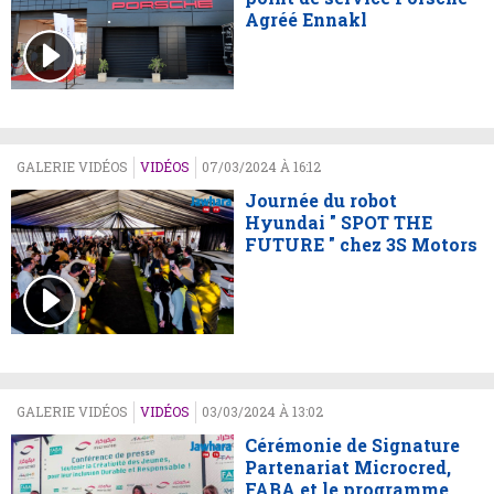
Agréé Ennakl
GALERIE VIDÉOS
VIDÉOS
07/03/2024 À 16:12
Journée du robot
Hyundai " SPOT THE
FUTURE " chez 3S Motors
GALERIE VIDÉOS
VIDÉOS
03/03/2024 À 13:02
Cérémonie de Signature
Partenariat Microcred,
FABA et le programme