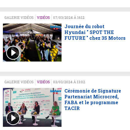
GALERIE VIDÉOS
VIDÉOS
07/03/2024 À 16:12
Journée du robot
Hyundai " SPOT THE
FUTURE " chez 3S Motors
GALERIE VIDÉOS
VIDÉOS
03/03/2024 À 13:02
Cérémonie de Signature
Partenariat Microcred,
FABA et le programme
TACIR