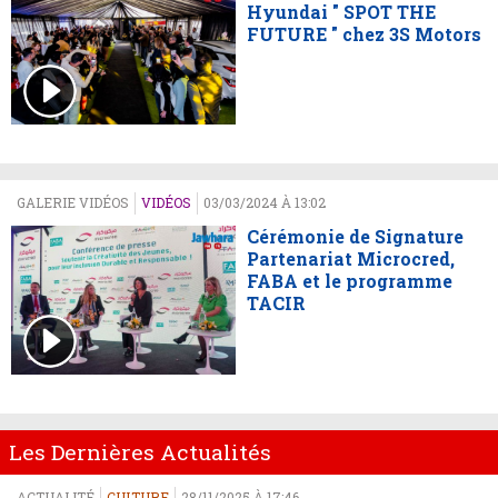
Hyundai " SPOT THE
FUTURE " chez 3S Motors
GALERIE VIDÉOS
VIDÉOS
03/03/2024 À 13:02
Cérémonie de Signature
Partenariat Microcred,
FABA et le programme
TACIR
Les Dernières Actualités
ACTUALITÉ
CULTURE
28/11/2025 À 17:46