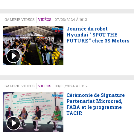
GALERIE VIDÉOS
VIDÉOS
07/03/2024 À 16:12
Journée du robot
Hyundai " SPOT THE
FUTURE " chez 3S Motors
GALERIE VIDÉOS
VIDÉOS
03/03/2024 À 13:02
Cérémonie de Signature
Partenariat Microcred,
FABA et le programme
TACIR