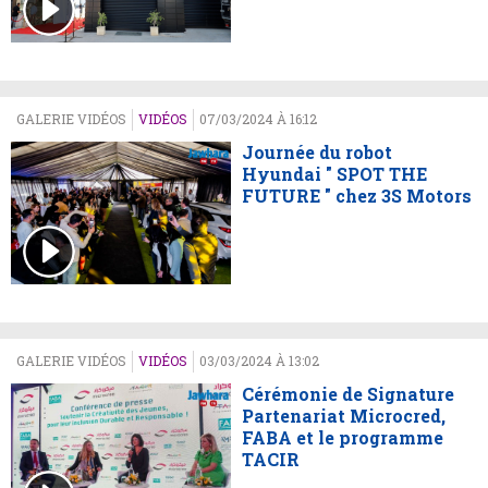
GALERIE VIDÉOS
VIDÉOS
07/03/2024 À 16:12
Journée du robot
Hyundai " SPOT THE
FUTURE " chez 3S Motors
GALERIE VIDÉOS
VIDÉOS
03/03/2024 À 13:02
Cérémonie de Signature
Partenariat Microcred,
FABA et le programme
TACIR