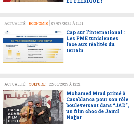
ET FÉÉRIQUE !
ACTUALITÉ
ECONOMIE
07/07/2025 À 11:51
Cap sur l’international :
Les PME tunisiennes
face aux réalités du
terrain
ACTUALITÉ
CULTURE
22/06/2025 À 12:21
Mohamed Mrad primé à
Casablanca pour son rôle
bouleversant dans “JAD”,
un film choc de Jamil
Najjar