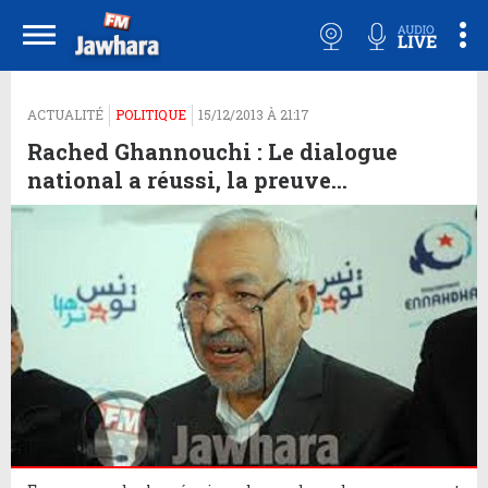
En marge de la réunion des cadres du mouvement Ennahdha,
le leader du mouvement Rached Ghannouchi a déclaré que le
dialogue national a réussi et a abouti au résultat tant attendu et
ce, en réponse à ce que certains ont appelé la dérive du
dialogue national.
ACTUALITÉ
POLITIQUE
15/12/2013 À 21:17
">
Rached Ghannouchi : Le dialogue
national a réussi, la preuve...