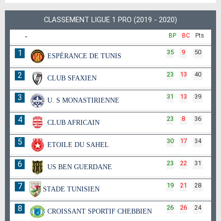
CLASSEMENT LIGUE 1 PRO (2019 - 2020)
-
BP
BC
Pts
1
35
9
50
ESPÉRANCE DE TUNIS
2
23
13
40
CLUB SFAXIEN
3
31
13
39
U. S MONASTIRIENNE
4
23
8
36
CLUB AFRICAIN
5
30
17
34
ETOILE DU SAHEL
6
23
22
31
US BEN GUERDANE
7
19
21
28
STADE TUNISIEN
8
26
26
24
CROISSANT SPORTIF CHEBBIEN