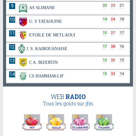
9
20
23
21
AS SLIMANE
10
14
24
18
U. S TATAOUINE
11
15
27
17
ETOILE DE METLAOUI
12
17
38
16
J. S. KAIROUANAISE
13
15
32
15
C A. BIZERTIN
14
15
33
14
CS HAMMAM-LIF
WEB
RADIO
Tous les goûts sur jfm