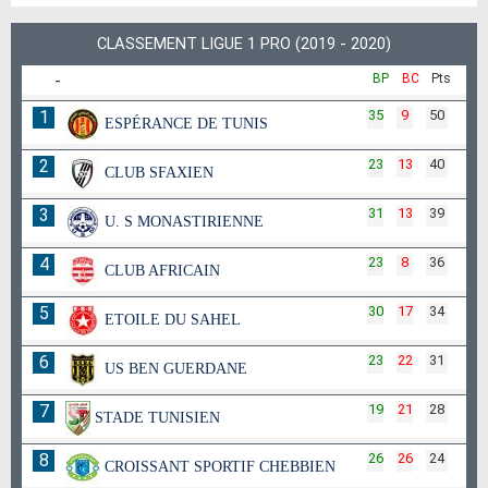
CLASSEMENT LIGUE 1 PRO (2019 - 2020)
-
BP
BC
Pts
1
35
9
50
ESPÉRANCE DE TUNIS
2
23
13
40
CLUB SFAXIEN
3
31
13
39
U. S MONASTIRIENNE
4
23
8
36
CLUB AFRICAIN
5
30
17
34
ETOILE DU SAHEL
6
23
22
31
US BEN GUERDANE
7
19
21
28
STADE TUNISIEN
8
26
26
24
CROISSANT SPORTIF CHEBBIEN