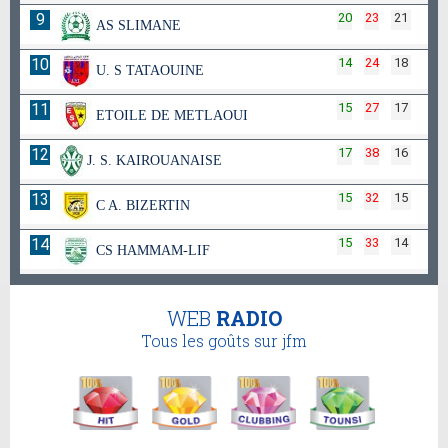
9
20
23
21
AS SLIMANE
10
14
24
18
U. S TATAOUINE
11
15
27
17
ETOILE DE METLAOUI
12
17
38
16
J. S. KAIROUANAISE
13
15
32
15
C A. BIZERTIN
14
15
33
14
CS HAMMAM-LIF
WEB
RADIO
Tous les goûts sur jfm