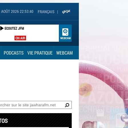
6 AOÛT 2026 22:53:41
FRANÇAIS
|
ECOUTEZ JFM
ON AIR
PODCASTS
VIE PRATIQUE
WEBCAM
TOS