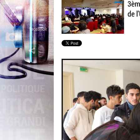
3ème
de l