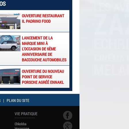
EOS
OUVERTURE RESTAURANT
IL PADRINO FOOD
LANCEMENT DE LA
MARQUE MINI À
L'OCCASION DE 6ÈME
ANNIVERSAIRE DE
BACCOUCHE AUTOMOBILES
OUVERTURE DU NOUVEAU
POINT DE SERVICE
PORSCHE AGRÉÉ ENNAKL
R
|
PLAN DU SITE
VIE PRATIQUE
Chkobba
Horoscope