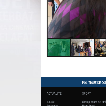
POLITIQUE DE CO
ACTUALITÉ
SPORT
Tunisie
Championnat de Tuni
Économie
News Sport