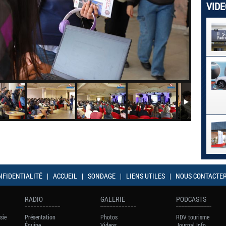
VID
NFIDENTIALITÉ
|
ACCUEIL
|
SONDAGE
|
LIENS UTILES
|
NOUS CONTACTE
RADIO
GALERIE
PODCASTS
sie
Présentation
Photos
RDV tourisme
Équipe
Videos
Journal Info