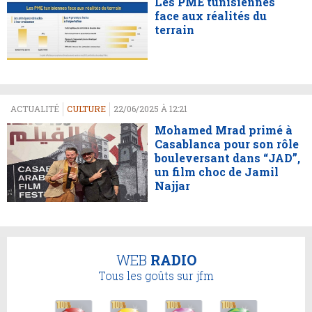
Les PME tunisiennes
face aux réalités du
terrain
ACTUALITÉ
CULTURE
22/06/2025 À 12:21
Mohamed Mrad primé à
Casablanca pour son rôle
bouleversant dans “JAD”,
un film choc de Jamil
Najjar
WEB
RADIO
Tous les goûts sur jfm