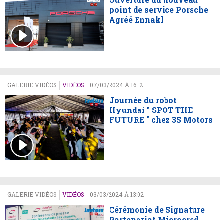
point de service Porsche
Agréé Ennakl
GALERIE VIDÉOS
VIDÉOS
07/03/2024 À 16:12
Journée du robot
Hyundai " SPOT THE
FUTURE " chez 3S Motors
GALERIE VIDÉOS
VIDÉOS
03/03/2024 À 13:02
Cérémonie de Signature
Partenariat Microcred,