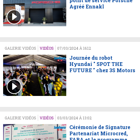
point de service Porsche
Agréé Ennakl
GALERIE VIDÉOS
VIDÉOS
07/03/2024 À 16:12
Journée du robot
Hyundai " SPOT THE
FUTURE " chez 3S Motors
GALERIE VIDÉOS
VIDÉOS
03/03/2024 À 13:02
Cérémonie de Signature
Partenariat Microcred,
FABA et le programme