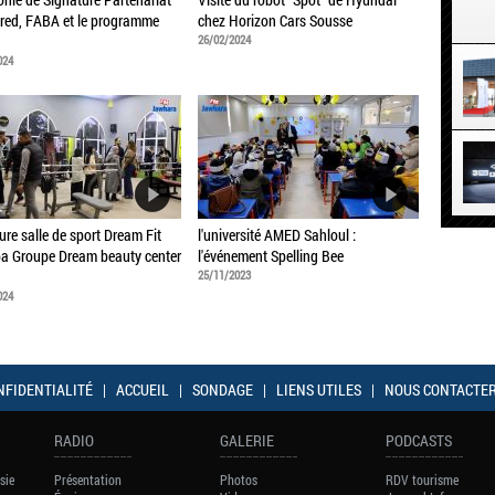
red, FABA et le programme
chez Horizon Cars Sousse
26/02/2024
024
ure salle de sport Dream Fit
l'université AMED Sahloul :
a Groupe Dream beauty center
l'événement Spelling Bee
25/11/2023
024
NFIDENTIALITÉ
|
ACCUEIL
|
SONDAGE
|
LIENS UTILES
|
NOUS CONTACTE
RADIO
GALERIE
PODCASTS
sie
Présentation
Photos
RDV tourisme