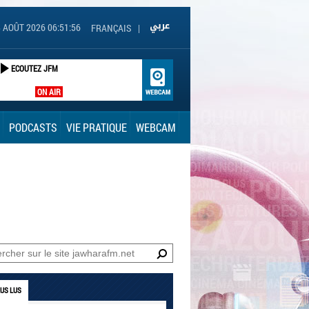
 AOÛT 2026 06:51:57
FRANÇAIS
|
ECOUTEZ JFM
ON AIR
PODCASTS
VIE PRATIQUE
WEBCAM
LUS LUS