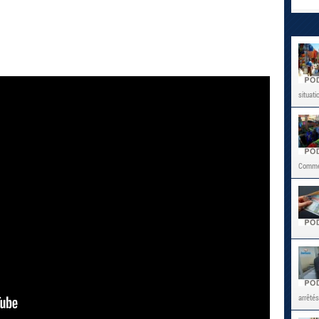
situati
Commer
arrêtés