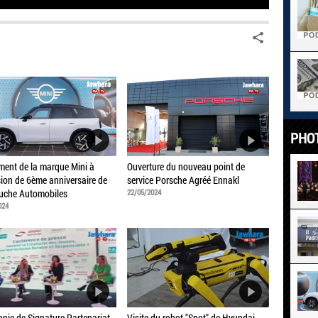
PHO
ent de la marque Mini à
Ouverture du nouveau point de
sion de 6ème anniversaire de
service Porsche Agréé Ennakl
uche Automobiles
22/05/2024
024
nie de Signature Partenariat
Visite du robot "Spot" de Hyundai