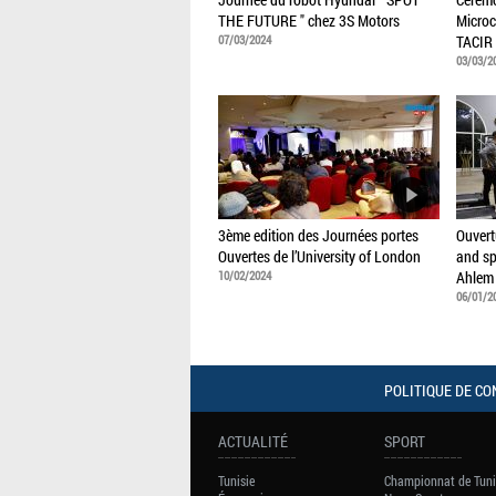
THE FUTURE " chez 3S Motors
Microc
07/03/2024
TACIR
03/03/2
3ème edition des Journées portes
Ouvert
Ouvertes de l’University of London
and sp
10/02/2024
Ahlem
06/01/2
POLITIQUE DE CO
ACTUALITÉ
SPORT
Tunisie
Championnat de Tuni