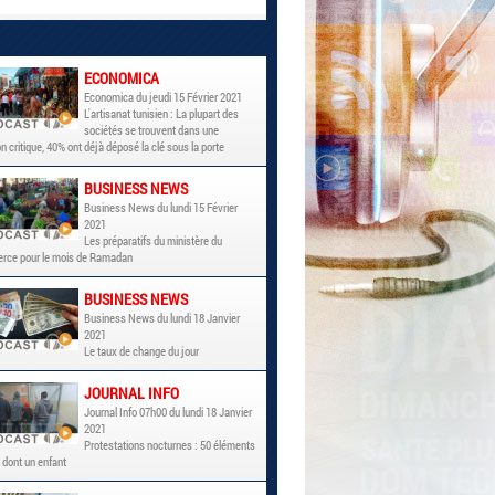
ECONOMICA
Economica du jeudi 15 Février 2021
L'artisanat tunisien : La plupart des
sociétés se trouvent dans une
on critique, 40% ont déjà déposé la clé sous la porte
BUSINESS NEWS
Business News du lundi 15 Février
2021
Les préparatifs du ministère du
ce pour le mois de Ramadan
BUSINESS NEWS
Business News du lundi 18 Janvier
2021
Le taux de change du jour
JOURNAL INFO
Journal Info 07h00 du lundi 18 Janvier
2021
Protestations nocturnes : 50 éléments
 dont un enfant