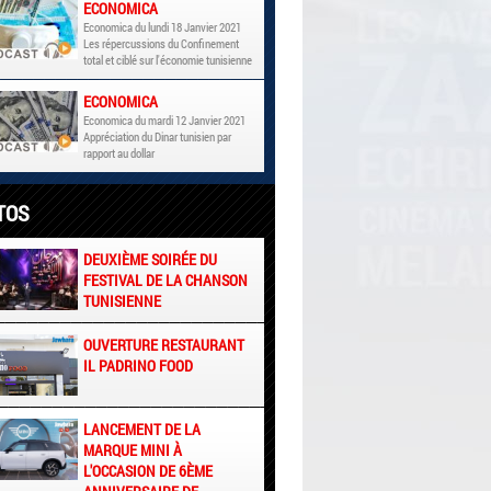
ECONOMICA
Economica du lundi 18 Janvier 2021
Les répercussions du Confinement
total et ciblé sur l'économie tunisienne
ECONOMICA
Economica du mardi 12 Janvier 2021
Appréciation du Dinar tunisien par
rapport au dollar
TOS
DEUXIÈME SOIRÉE DU
FESTIVAL DE LA CHANSON
TUNISIENNE
OUVERTURE RESTAURANT
IL PADRINO FOOD
LANCEMENT DE LA
MARQUE MINI À
L'OCCASION DE 6ÈME