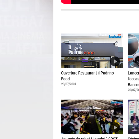
Ouverture Restaurant il Padrino
Lancem
Food
l'occa
20/07/2024
Bacco
20/07/2
Journée du robot Hyundai " SPOT
Cérémo