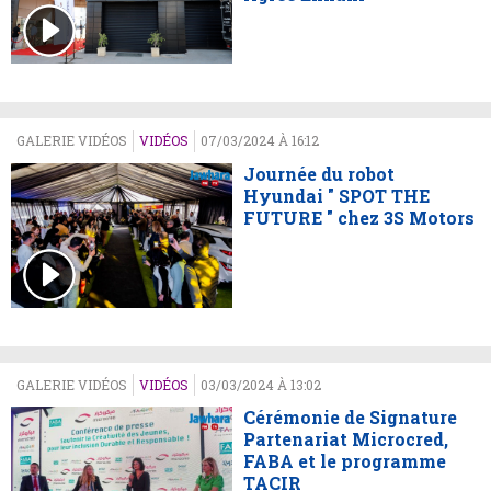
GALERIE VIDÉOS
VIDÉOS
07/03/2024 À 16:12
Journée du robot
Hyundai " SPOT THE
FUTURE " chez 3S Motors
GALERIE VIDÉOS
VIDÉOS
03/03/2024 À 13:02
Cérémonie de Signature
Partenariat Microcred,
FABA et le programme
TACIR