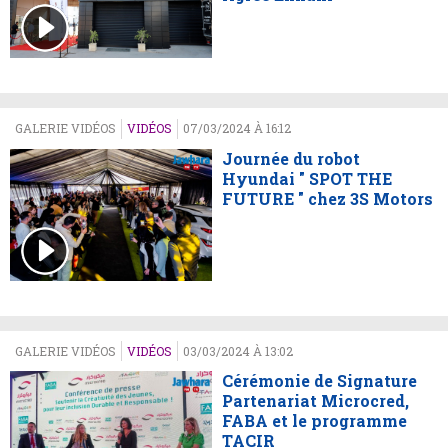
GALERIE VIDÉOS
VIDÉOS
07/03/2024 À 16:12
Journée du robot
Hyundai " SPOT THE
FUTURE " chez 3S Motors
GALERIE VIDÉOS
VIDÉOS
03/03/2024 À 13:02
Cérémonie de Signature
Partenariat Microcred,
FABA et le programme
TACIR