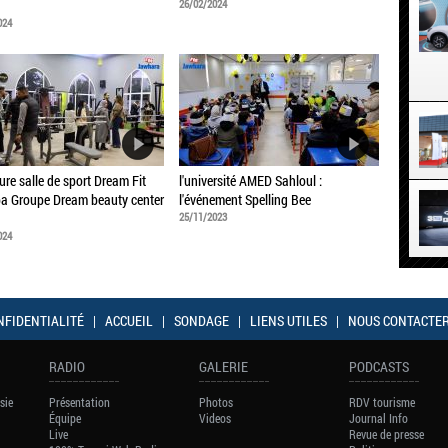
26/02/2024
024
ure salle de sport Dream Fit
l'université AMED Sahloul :
a Groupe Dream beauty center
l'événement Spelling Bee
25/11/2023
024
NFIDENTIALITÉ
|
ACCUEIL
|
SONDAGE
|
LIENS UTILES
|
NOUS CONTACTE
RADIO
GALERIE
PODCASTS
sie
Présentation
Photos
RDV tourisme
Équipe
Videos
Journal Info
Live
Revue de presse