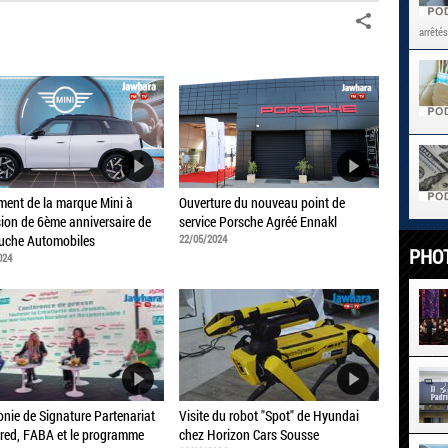
arrêtés
ent de la marque Mini à
Ouverture du nouveau point de
sion de 6ème anniversaire de
service Porsche Agréé Ennakl
uche Automobiles
22/05/2024
PHO
024
nie de Signature Partenariat
Visite du robot "Spot" de Hyundai
red, FABA et le programme
chez Horizon Cars Sousse