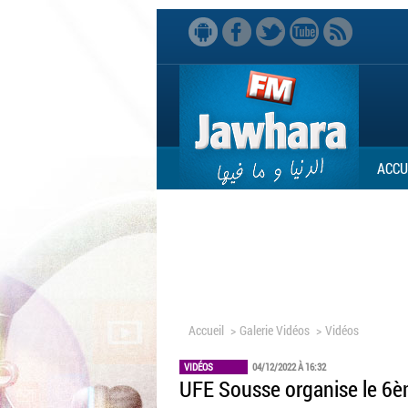
ACCU
Accueil
>
Galerie Vidéos
>
Vidéos
VIDÉOS
04/12/2022 À 16:32
UFE Sousse organise le 6e