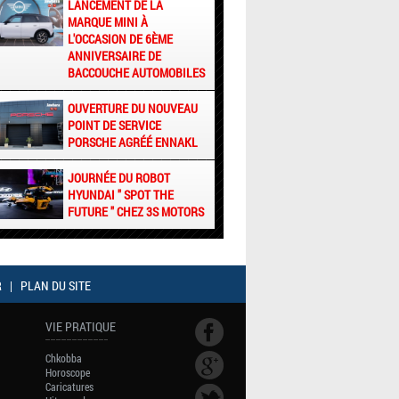
LANCEMENT DE LA
MARQUE MINI À
L'OCCASION DE 6ÈME
ANNIVERSAIRE DE
BACCOUCHE AUTOMOBILES
OUVERTURE DU NOUVEAU
POINT DE SERVICE
PORSCHE AGRÉÉ ENNAKL
JOURNÉE DU ROBOT
HYUNDAI " SPOT THE
FUTURE " CHEZ 3S MOTORS
R
|
PLAN DU SITE
VIE PRATIQUE
Chkobba
Horoscope
Caricatures