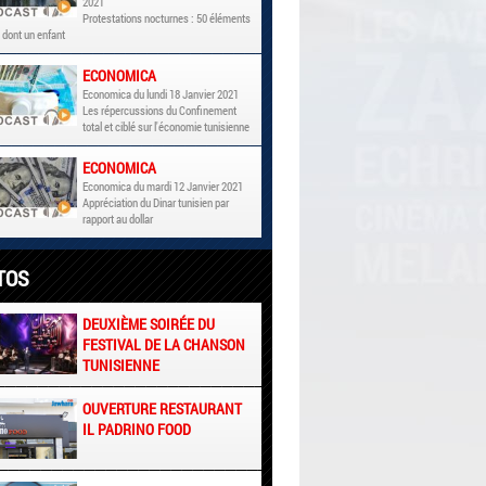
2021
Protestations nocturnes : 50 éléments
 dont un enfant
ECONOMICA
Economica du lundi 18 Janvier 2021
Les répercussions du Confinement
total et ciblé sur l'économie tunisienne
ECONOMICA
Economica du mardi 12 Janvier 2021
Appréciation du Dinar tunisien par
rapport au dollar
TOS
DEUXIÈME SOIRÉE DU
FESTIVAL DE LA CHANSON
TUNISIENNE
OUVERTURE RESTAURANT
IL PADRINO FOOD