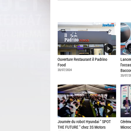
Ouverture Restaurant il Padrino
Lancem
Food
l'occa
20/07/2024
Bacco
20/07/2
Journée du robot Hyundai " SPOT
Cérémo
THE FUTURE " chez 3S Motors
Microc