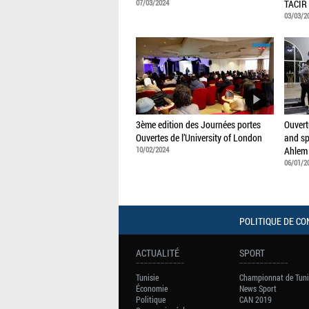
07/03/2024
TACIR
03/03/2
3ème edition des Journées portes
Ouvert
Ouvertes de l’University of London
and sp
10/02/2024
Ahlem
06/01/2
POLITIQUE DE CO
ACTUALITÉ
SPORT
Tunisie
Championnat de Tuni
Économie
News Sport
Politique
CAN 2019