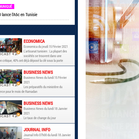
MUNIQUÉ
lance l'A6c en Tunisie
ECONOMICA
Economica du jeudi 15 Février 2021
L'artisanat tunisien : La plupart des
sociétés se trouvent dans une
on critique, 40% ont déjà déposé la clé sous la porte
BUSINESS NEWS
Business News du lundi 15 Février
2021
Les préparatifs du ministère du
ce pour le mois de Ramadan
BUSINESS NEWS
Business News du lundi 18 Janvier
2021
Le taux de change du jour
JOURNAL INFO
Journal Info 07h00 du lundi 18 Janvier