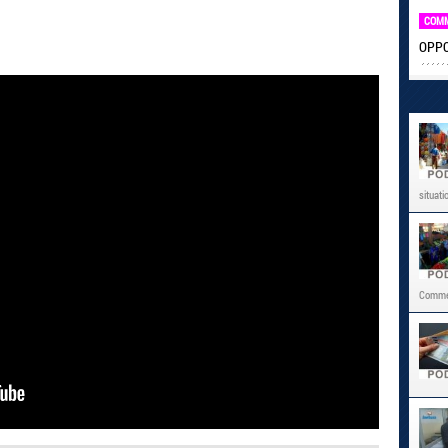
COM
OPPO 
situati
Commer