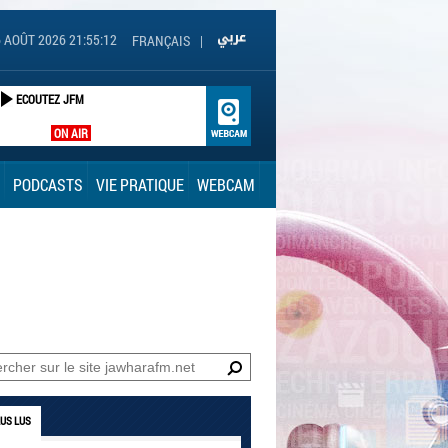
6 AOÛT 2026 21:55:12
FRANÇAIS
|
ECOUTEZ JFM
ON AIR
PODCASTS
VIE PRATIQUE
WEBCAM
LUS LUS