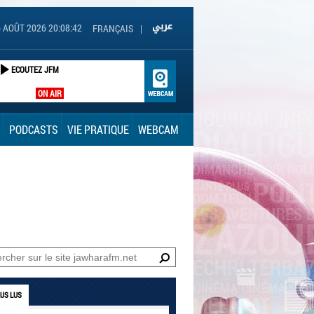
6 AOÛT 2026 20:08:42
FRANÇAIS
|
ECOUTEZ JFM
ON AIR
PODCASTS
VIE PRATIQUE
WEBCAM
LUS LUS