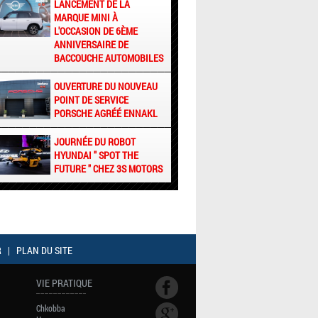
LANCEMENT DE LA
MARQUE MINI À
L'OCCASION DE 6ÈME
ANNIVERSAIRE DE
BACCOUCHE AUTOMOBILES
OUVERTURE DU NOUVEAU
POINT DE SERVICE
PORSCHE AGRÉÉ ENNAKL
JOURNÉE DU ROBOT
HYUNDAI " SPOT THE
FUTURE " CHEZ 3S MOTORS
R
|
PLAN DU SITE
VIE PRATIQUE
Chkobba