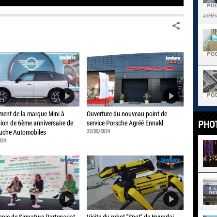
arrêtés
ent de la marque Mini à
Ouverture du nouveau point de
PHO
sion de 6ème anniversaire de
service Porsche Agréé Ennakl
uche Automobiles
22/05/2024
024
nie de Signature Partenariat
Visite du robot "Spot" de Hyundai