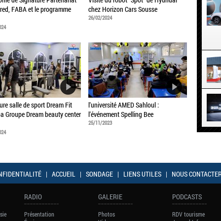
red, FABA et le programme
chez Horizon Cars Sousse
26/02/2024
024
ure salle de sport Dream Fit
l'université AMED Sahloul :
a Groupe Dream beauty center
l'événement Spelling Bee
25/11/2023
024
NFIDENTIALITÉ
|
ACCUEIL
|
SONDAGE
|
LIENS UTILES
|
NOUS CONTACTE
RADIO
GALERIE
PODCASTS
sie
Présentation
Photos
RDV tourisme