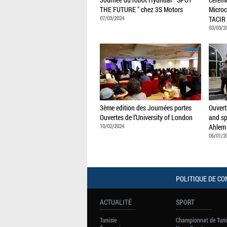
THE FUTURE " chez 3S Motors
Microc
07/03/2024
TACIR
03/03/2
3ème edition des Journées portes
Ouvert
Ouvertes de l’University of London
and sp
10/02/2024
Ahlem
06/01/2
POLITIQUE DE CO
ACTUALITÉ
SPORT
Tunisie
Championnat de Tuni