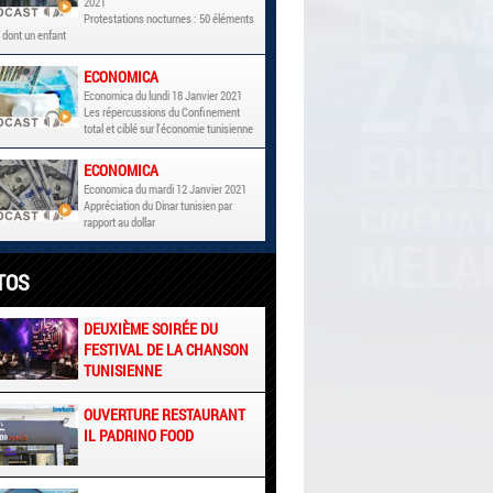
2021
Protestations nocturnes : 50 éléments
 dont un enfant
ECONOMICA
Economica du lundi 18 Janvier 2021
Les répercussions du Confinement
total et ciblé sur l'économie tunisienne
ECONOMICA
Economica du mardi 12 Janvier 2021
Appréciation du Dinar tunisien par
rapport au dollar
TOS
DEUXIÈME SOIRÉE DU
FESTIVAL DE LA CHANSON
TUNISIENNE
OUVERTURE RESTAURANT
IL PADRINO FOOD