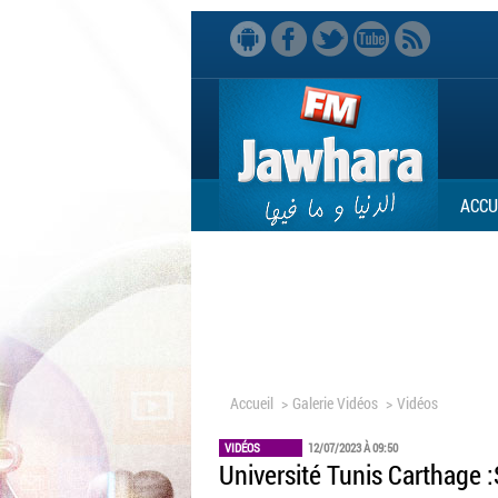
ACCU
Accueil
>
Galerie Vidéos
>
Vidéos
VIDÉOS
12/07/2023 À 09:50
Université Tunis Carthage :