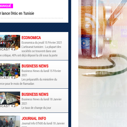
MUNIQUÉ
lance l'A6c en Tunisie
ECONOMICA
Economica du jeudi 15 Février 2021
L'artisanat tunisien : La plupart des
sociétés se trouvent dans une
on critique, 40% ont déjà déposé la clé sous la porte
BUSINESS NEWS
Business News du lundi 15 Février
2021
Les préparatifs du ministère du
ce pour le mois de Ramadan
BUSINESS NEWS
Business News du lundi 18 Janvier
2021
Le taux de change du jour
JOURNAL INFO
Journal Info 07h00 du lundi 18 Janvier