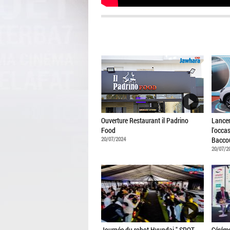
Ouverture Restaurant il Padrino
Lancem
Food
l'occa
20/07/2024
Bacco
20/07/2
Journée du robot Hyundai " SPOT
Cérémo