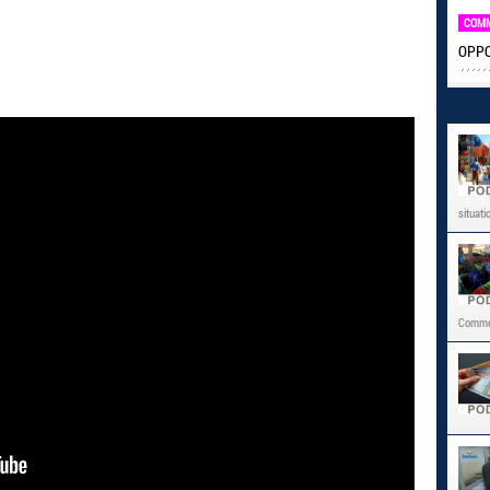
COM
OPPO 
situati
Commer