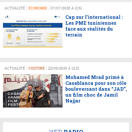
ACTUALITÉ
ECONOMIE
07/07/2025 À 11:51
Cap sur l’international :
Les PME tunisiennes
face aux réalités du
terrain
ACTUALITÉ
CULTURE
22/06/2025 À 12:21
Mohamed Mrad primé à
Casablanca pour son rôle
bouleversant dans “JAD”,
un film choc de Jamil
Najjar
WEB
RADIO