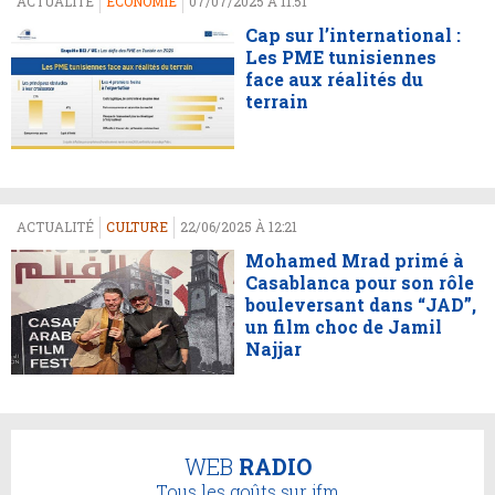
ACTUALITÉ
ECONOMIE
07/07/2025 À 11:51
Cap sur l’international :
Les PME tunisiennes
face aux réalités du
terrain
ACTUALITÉ
CULTURE
22/06/2025 À 12:21
Mohamed Mrad primé à
Casablanca pour son rôle
bouleversant dans “JAD”,
un film choc de Jamil
Najjar
WEB
RADIO
Tous les goûts sur jfm