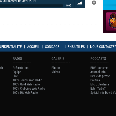
a7 du samedi 06 Avril 2019
0:00
volume
NFIDENTIALITÉ
|
ACCUEIL
|
SONDAGE
|
LIENS UTILES
|
NOUS CONTACTE
RADIO
GALERIE
PODCASTS
sie
Présentation
Photos
RDV tourisme
Équipe
Videos
Journal Info
Live
Revue de presse
100% Tounsi Web Radio
Politica
100% Gold Web Radio
Micro Jawhara
100% Clubbing Web Radio
Echri Terba7
100% Hit Web Radio
Spécial mix David V