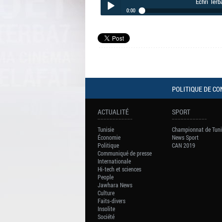
Echri Terb
0:00
Echri Terba7 du samedi 06 Avril 2019
Play /
POLITIQUE DE CO
pause
ACTUALITÉ
SPORT
Tunisie
Championnat de Tuni
Économie
News Sport
Politique
CAN 2019
Communiqué de presse
Internationale
Hi-tech et sciences
People
Jawhara News
Culture
Faits-divers
Insolite
Société