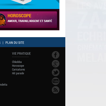
R
|
PLAN DU SITE
VIE PRATIQUE
Chkobba
Horoscope
Caricatures
Hit parade
endetta