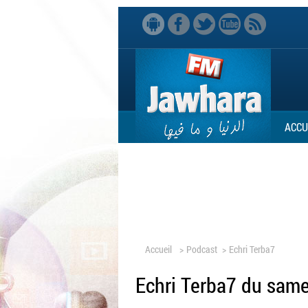
ACCU
Accueil
>
Podcast
>
Echri Terba7
Echri Terba7 du same