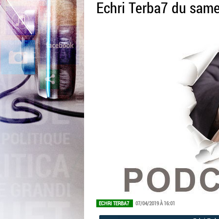
Echri Terba7 du same
ECHRI TERBA7
07/04/2019 À 16:01