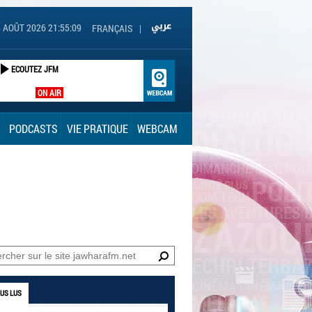
 AOÛT 2026 21:55:10
FRANÇAIS
|
ECOUTEZ JFM
ON AIR
PODCASTS
VIE PRATIQUE
WEBCAM
LUS LUS